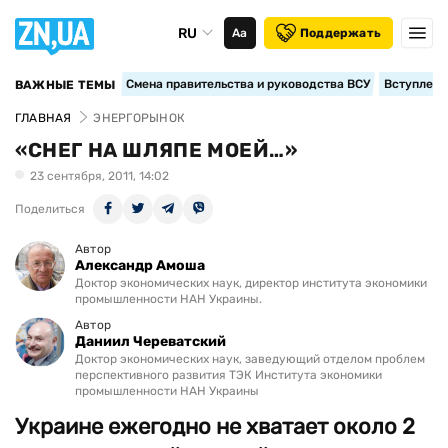
RU
Аа
Поддержать
Смена правительства и руководства ВСУ
Вступление
ВАЖНЫЕ ТЕМЫ
ГЛАВНАЯ
ЭНЕРГОРЫНОК
«СНЕГ НА ШЛЯПЕ МОЕЙ…»
23 сентября, 2011, 14:02
Поделиться
Автор
Александр Амоша
Доктор экономических наук, директор института экономики
промышленности НАН Украины.
Автор
Даниил Череватский
Доктор экономических наук, заведующий отделом проблем
перспективного развития ТЭК Института экономики
промышленности НАН Украины
Украине ежегодно не хватает около 2