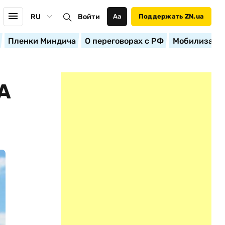
RU
Войти
Аа
Поддержать ZN.ua
Пленки Миндича
О переговорах с РФ
Мобилизация
А