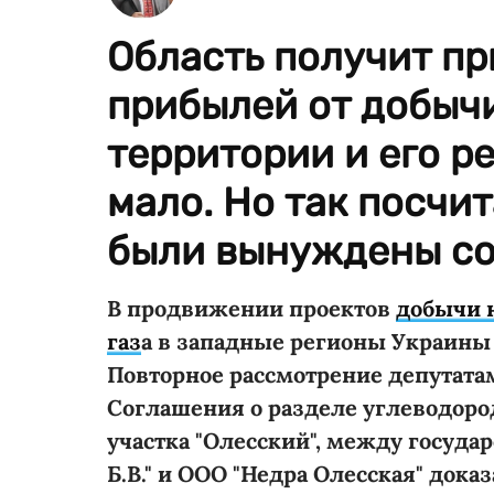
Область получит пр
прибылей от добычи
территории и его р
мало. Но так посчи
были вынуждены со
В продвижении проектов
добычи н
газ
а в западные регионы Украины
Повторное рассмотрение депутата
Соглашения о разделе углеводород
участка "Олесский",
между государ
Б.В." и ООО "Недра Олесская" дока