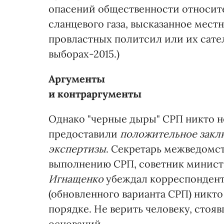
опасений общественности относит
сланцевого газа, высказанное мес
провластных политсил или их сате
выборах-2015.)
Аргументы
и контраргументы
Однако "черные дыры" СРП никто не
предоставили
положительное закл
экспертизы
. Секретарь межведомс
выполнению СРП, советник минист
Игнащенко
убеждал корреспонден
(обновленного варианта СРП) никто
порядке. Не верить человеку, стоя
оснований.