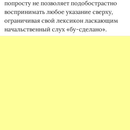
попросту не позволяет подобострастно
воспринимать любое указание сверху,
ограничивая свой лексикон ласкающим
начальственный слух «бу-сделано».