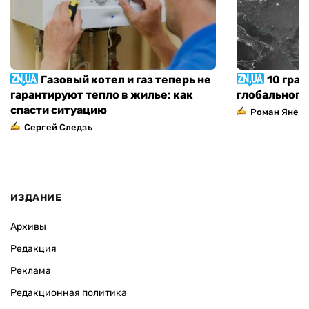
Газовый котел и газ теперь не
10 град
гарантируют тепло в жилье: как
глобального
спасти ситуацию
Роман Янен
Сергей Следзь
ИЗДАНИЕ
Архивы
Редакция
Реклама
Редакционная политика