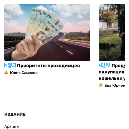
Приоритеты проходимцев
Продук
оккупация п
Юлия Самаева
кошельки у
Ева Юрченк
ИЗДАНИЕ
Архивы