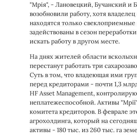
"Мрія", - Лановецкий, Бучанский и
возобновили работу, хотя владелец
находятся только свеклоприемные 
задействованы в сезон переработк
искать работу в другом месте.
На днях жителей области всколыхну
перестанут работать три сахарозав
Суть в том, что владеющая ими гру
перед кредиторами - почти 1,3 млр
HF Asset Management, контролирую
неплатежеспособной. Активы "Мрі
комитета кредиторов. В феврале эт
агрохолдинга, который на сегодня
активы - 180 тыс. из 260 тыс. га зе