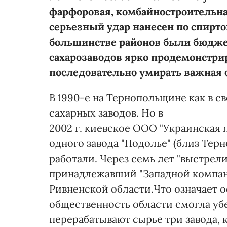
фарфоровая, комбайностроительная
серьезный удар нанесен по спирт
большинстве районов были бюдже
сахарозаводов ярко продемонстрир
последовательно умирать важная 
В 1990-е на Тернопольщине как в с
сахарных заводов. Но в
2002 г. киевское ООО "Украинская 
одного завода "Подолье" (близ Тер
работали. Через семь лет "выстрел
принадлежавший "Западной компани
Ривненской области.Что означает о
общественность области смогла убе
перерабатывают сырье три завода, 