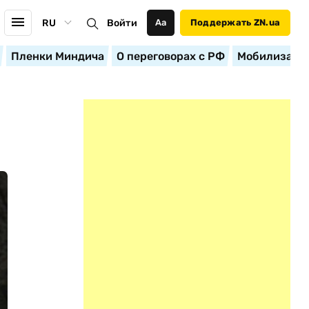
RU
Войти
Аа
Поддержать ZN.ua
Пленки Миндича
О переговорах с РФ
Мобилизация