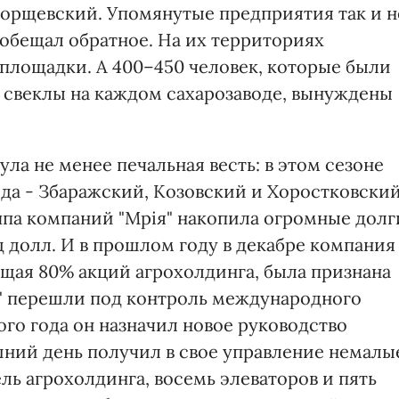
 Борщевский. Упомянутые предприятия так и н
 обещал обратное. На их территориях
площадки. А 400–450 человек, которые были
и свеклы на каждом сахарозаводе, вынуждены
ла не менее печальная весть: в этом сезоне
ода - Збаражский, Козовский и Хоростковский
ппа компаний "Мрія" накопила огромные долг
д долл. И в прошлом году в декабре компания
щая 80% акций агрохолдинга, была признана
ї" перешли под контроль международного
ого года он назначил новое руководство
шний день получил в свое управление немалы
мель агрохолдинга, восемь элеваторов и пять