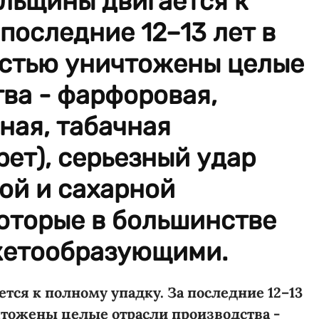
льщины двигается к
последние 12–13 лет в
остью уничтожены целые
ва - фарфоровая,
ная, табачная
рет), серьезный удар
ой и сахарной
оторые в большинстве
жетообразующими.
ся к полному упадку. За последние 12–13
чтожены целые отрасли производства -