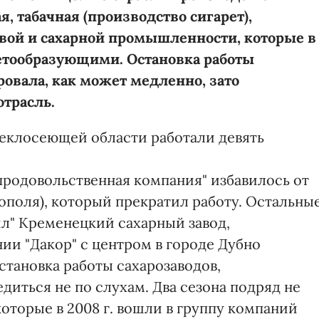
, табачная (производство сигарет),
овой и сахарной промышленности, которые в
тообразующими. Остановка работы
овала, как может медленно, зато
отрасль.
веклосеющей области работали девять
продовольственная компания" избавилось от
нополя), который прекратил работу. Остальны
ил" Кременецкий сахарный завод,
и "Дакор" с центром в городе Дубно
становка работы сахарозаводов,
диться не по слухам. Два сезона подряд не
которые в 2008 г. вошли в группу компаний