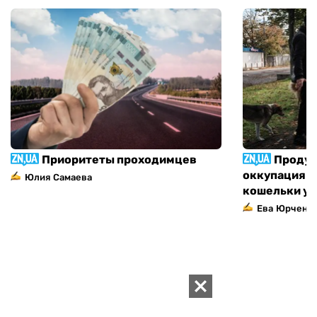
Приоритеты проходимцев
Продук
оккупация п
Юлия Самаева
кошельки у
Ева Юрченк
ИЗДАНИЕ
Архивы