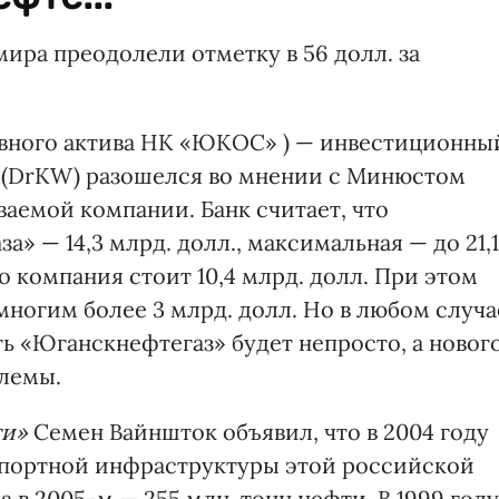
ира преодолели отметку в 56 долл. за
вного актива НК «ЮКОС» ) — инвестиционны
in (DrKW) разошелся во мнении с Минюстом
аемой компании. Банк считает, что
» — 14,3 млрд. долл., максимальная — до 21,1
о компания стоит 10,4 млрд. долл. При этом
многим более 3 млрд. долл. Но в любом случа
ь «Юганскнефтегаз» будет непросто, а новог
лемы.
ти»
Семен Вайншток объявил, что в 2004 году
портной инфраструктуры этой российской
а в 2005-м — 255 млн. тонн нефти. В 1999 году