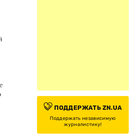
й
е
о
ПОДДЕРЖАТЬ ZN.UA
Поддержать независимую
журналистику!