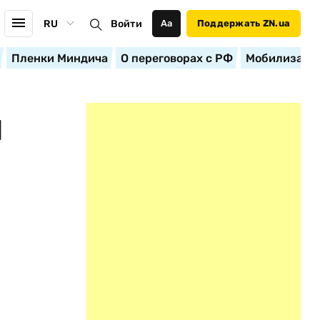
RU
Войти
Аа
Поддержать ZN.ua
Пленки Миндича
О переговорах с РФ
Мобилизация
И