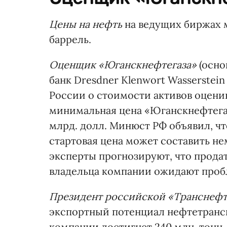
Цены на нефть
на ведущих биржах м
баррель.
Оценщик «Юганскнефтегаза»
(осно
банк Dresdner Klenwort Wasserste
России о стоимости активов оценив
минимальная цена «Юганскнефтегаза
млрд. долл. Минюст РФ объявил, чт
стартовая цена может составить не
эксперты прогнозируют, что продат
владельца компании ожидают проб
Президент российской «Транснеф
экспортный потенциал нефтетранс
компании достигнет 240 млн. тонн, 