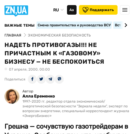
RU
Аа
Поддержать
Смена правительства и руководства ВСУ
Вступление
ВАЖНЫЕ ТЕМЫ
ГЛАВНАЯ
ЭКОНОМИЧЕСКАЯ БЕЗОПАСНОСТЬ
НАДЕТЬ ПРОТИВОГАЗЫ!!! НЕ
ПРИЧАСТНЫМ К «ГАЗОВОМУ»
БИЗНЕСУ — НЕ БЕСПОКОИТЬСЯ
07 апреля, 2000, 00:00
Поделиться
Автор
Алла Еременко
1997-2020 гг. редактор отдела экономической/
энергетической безопасности "Зеркала недели", эксперт по
вопросам энергетики, специальный корреспондент журнала
«ЭнергоБизнес»
Грешна — сочувствую газотрейдерам в