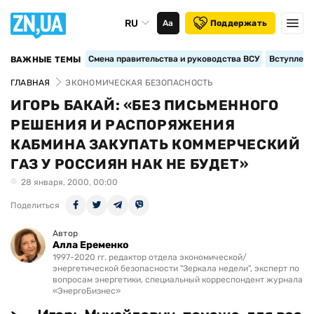
RU
Аа
Поддержать
Смена правительства и руководства ВСУ
Вступление
ВАЖНЫЕ ТЕМЫ
ГЛАВНАЯ
ЭКОНОМИЧЕСКАЯ БЕЗОПАСНОСТЬ
ИГОРЬ БАКАЙ: «БЕЗ ПИСЬМЕННОГО
РЕШЕНИЯ И РАСПОРЯЖЕНИЯ
КАБМИНА ЗАКУПАТЬ КОММЕРЧЕСКИЙ
ГАЗ У РОССИЯН НАК НЕ БУДЕТ»
28 января, 2000, 00:00
Поделиться
Автор
Алла Еременко
1997-2020 гг. редактор отдела экономической/
энергетической безопасности "Зеркала недели", эксперт по
вопросам энергетики, специальный корреспондент журнала
«ЭнергоБизнес»