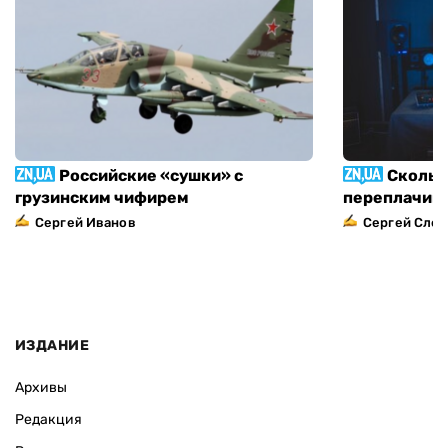
Российские «сушки» с
Скольк
грузинским чифирем
переплачива
Сергей Иванов
Сергей След
ИЗДАНИЕ
Архивы
Редакция