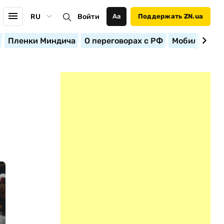
RU
Войти
Аа
Поддержать ZN.ua
Пленки Миндича
О переговорах с РФ
Мобилизация