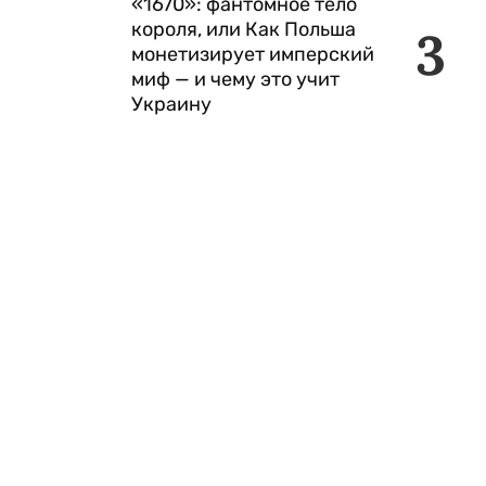
«1670»: фантомное тело
короля, или Как Польша
3
монетизирует имперский
миф — и чему это учит
Украину