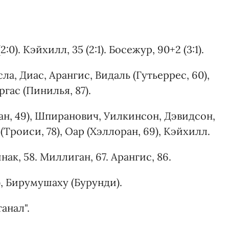
(2:0). Кэйхилл, 35 (2:1). Босежур, 90+2 (3:1).
сла, Диас, Арангис, Видаль (Гутьеррес, 60),
ргас (Пинилья, 87).
уан, 49), Шпиранович, Уилкинсон, Дэвидсон,
Троиси, 78), Оар (Хэллоран, 69), Кэйхилл.
инак, 58. Миллиган, 67. Арангис, 86.
), Бирумушаху (Бурунди).
анал".