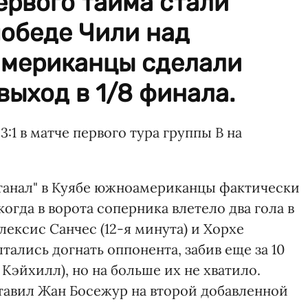
первого тайма стали
обеде Чили над
американцы сделали
выход в 1/8 финала.
:1 в матче первого тура группы В на
нтанал" в Куябе южноамериканцы фактически
когда в ворота соперника влетело два гола в
лексис Санчес (12-я минута) и Хорхе
тались догнать оппонента, забив еще за 10
Кэйхилл), но на больше их не хватило.
тавил Жан Босежур на второй добавленной