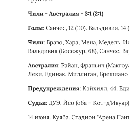
Чили - Австралия - 3:1 (2:1)
Голы
: Санчес, 12 (1:0). Вальдивия, 14 
Чили
: Браво, Хара, Мена, Медель, И
Вальдивия (Босежур, 68), Санчес, Ва
Австралия
: Райан, Франьич (Макго
Леки, Единак, Миллиган, Брешиано (
Предупреждения
: Кэйхилл, 44. Ед
Судьи
: ДУЭ, Йео (оба – Кот-д'Ивуар
14 июня. Куяба. Стадион "Арена Пант