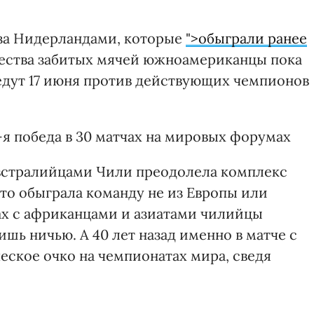
 за Нидерландами, которые
">обыграли ранее
чества забитых мячей южноамериканцы пока
едут 17 июня против действующих чемпионов
-я победа в 30 матчах на мировых форумах
австралийцами Чили преодолела комплекс
ц-то обыграла команду не из Европы или
ах с африканцами и азиатами чилийцы
шь ничью. А 40 лет назад именно в матче с
ское очко на чемпионатах мира, сведя