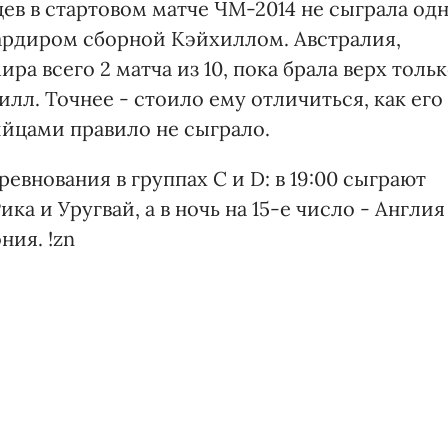
ев в стартовом матче ЧМ-2014 не сыграла од
ардиром сборной Кэйхиллом. Австралия,
ра всего 2 матча из 10, пока брала верх толь
хилл. Точнее - стоило ему отличиться, как его
ийцами правило не сыграло.
евнования в группах С и D: в 19:00 сыграют
ка и Уругвай, а в ночь на 15-е число - Англия
ния. !zn