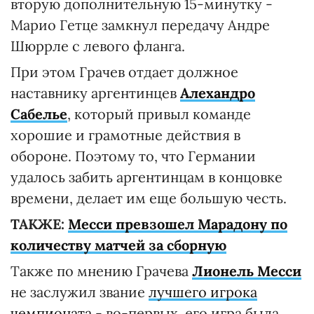
вторую дополнительную 15-минутку -
Марио Гетце замкнул передачу Андре
Шюррле с левого фланга.
При этом Грачев отдает должное
наставнику аргентинцев
Алехандро
Сабелье
, который привыл команде
хорошие и грамотные действия в
обороне. Поэтому то, что Германии
удалось забить аргентинцам в концовке
времени, делает им еще большую честь.
ТАКЖЕ:
Месси превзошел Марадону по
количеству матчей за сборную
Также по мнению Грачева
Лионель Месси
не заслужил звание
лучшего игрока
чемпионата
- во-первых, его игра была