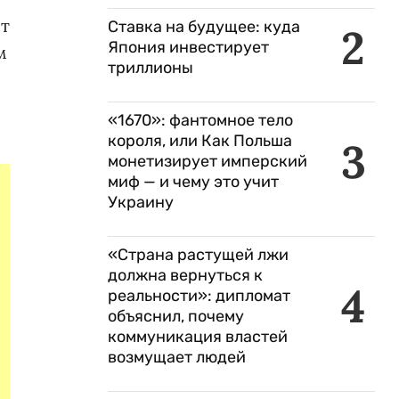
ет
Ставка на будущее: куда
2
Япония инвестирует
м
триллионы
«1670»: фантомное тело
короля, или Как Польша
3
монетизирует имперский
миф — и чему это учит
Украину
«Страна растущей лжи
должна вернуться к
4
реальности»: дипломат
объяснил, почему
коммуникация властей
возмущает людей