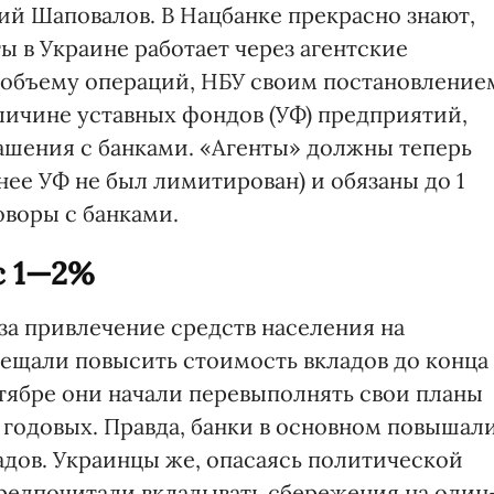
ий Шаповалов. В Нацбанке прекрасно знают,
ы в Украине работает через агентские
 объему операций, НБУ своим постановление
личине уставных фондов (УФ) предприятий,
ашения с банками. «Агенты» должны теперь
нее УФ не был лимитирован) и обязаны до 1
оворы с банками.
с 1—2%
 за привлечение средств населения на
бещали повысить стоимость вкладов до конца
октябре они начали перевыполнять свои планы
 годовых. Правда, банки в основном повышал
дов. Украинцы же, опасаясь политической
редпочитали вкладывать сбережения на один