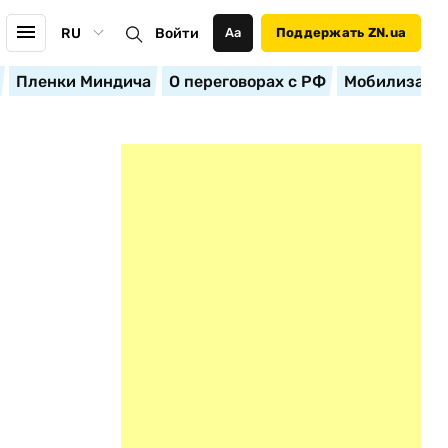
RU
Войти
Аа
Поддержать ZN.ua
Пленки Миндича
О переговорах с РФ
Мобилизация