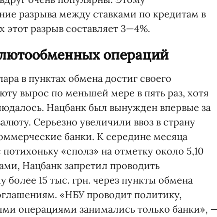
ние разрыва между ставками по кредитам в
ах этот разрыв составляет 3—4%.
алютообменных операций
лара в пунктах обмена достиг своего
юту вырос по меньшей мере в пять раз, хотя
людалось. Нацбанк был вынужден впервые за
алюту. Серьезно увеличили ввоз в страну
оммерческие банки. К середине месяца
 потихоньку «сполз» на отметку около 5,10
тами, Нацбанк запретил проводить
более 15 тыс. грн. через пункты обмена
оглашениям. «НБУ проводит политику,
ыми операциями занимались только банки», 