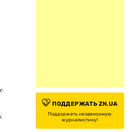
е
ПОДДЕРЖАТЬ ZN.UA
Поддержать независимую
х
журналистику!