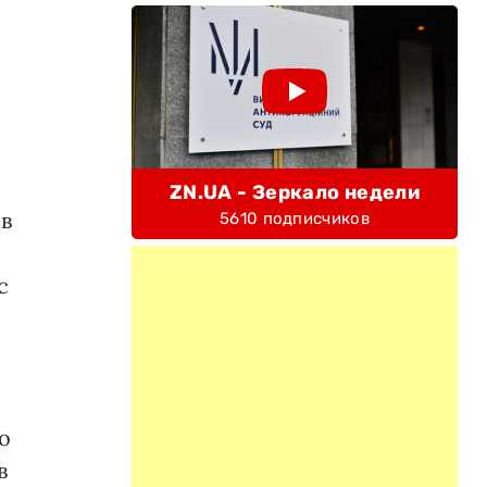
ZN.UA - Зеркало недели
ов
5610 подписчиков
с
о
в