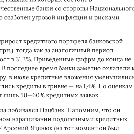
ечественные банки со стороны Национальног
зно озабочен угрозой инфляции и рисками
 прирост кредитного портфеля банковской
грн.), тогда как за аналогичный период
ост в 31,2%. Приведенные цифры до конца не
 В последнее время банки заметно охладели 
ру, в июле кредитные вложения уменьшилис
лись кредиты в гривне — на 1,4%. По оценкам
т лишь 50—60% кредитных заявок.
ода добивался Нацбанк. Напомним, что он
ивном наращивании подопечными кредитных
У Арсений Яценюк (на тот момент он был