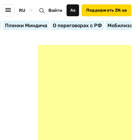
RU
Войти
Аа
Поддержать ZN.ua
Пленки Миндича
О переговорах с РФ
Мобилизация