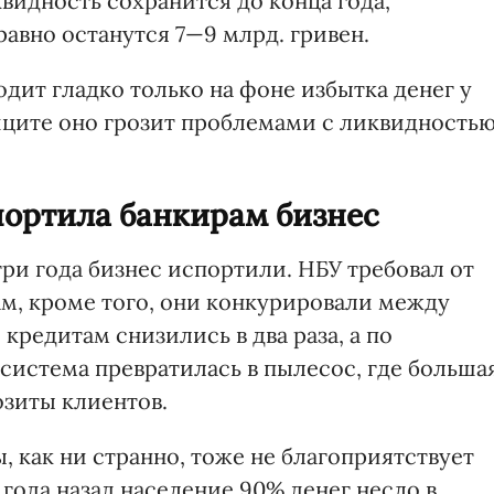
видность сохранится до конца года,
равно останутся 7—9 млрд. гривен.
дит гладко только на фоне избытка денег у
иците оно грозит проблемами с ликвидность
портила банкирам бизнес
три года бизнес испортили. НБУ требовал от
ам, кроме того, они конкурировали между
о кредитам снизились в два раза, а по
 система превратилась в пылесос, где больша
озиты клиентов.
 как ни странно, тоже не благоприятствует
 года назад население 90% денег несло в