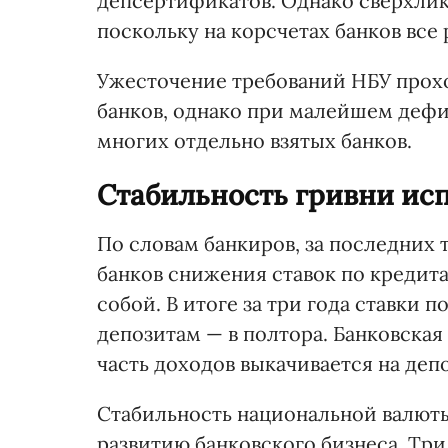
депсертификатов. Однако сверхлик
поскольку на корсчетах банков все 
Ужесточение требований НБУ прохо
банков, однако при малейшем деф
многих отдельно взятых банков.
Стабильность гривни ис
По словам банкиров, за последних 
банков снижения ставок по кредит
собой. В итоге за три года ставки п
депозитам — в полтора. Банковская
часть доходов выкачивается на деп
Стабильность национальной валюты,
развитию банковского бизнеса. Три