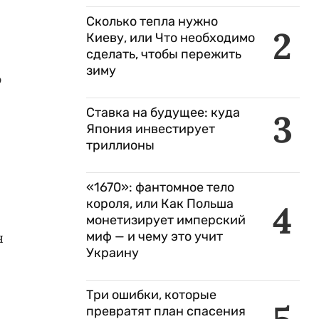
Сколько тепла нужно
2
Киеву, или Что необходимо
сделать, чтобы пережить
зиму
ю
Ставка на будущее: куда
3
Япония инвестирует
триллионы
«1670»: фантомное тело
короля, или Как Польша
4
монетизирует имперский
я
миф — и чему это учит
Украину
Три ошибки, которые
превратят план спасения