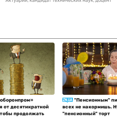
Актуарий, кандидат технических наук, доцент
оборонпром»
"Пенсионным" п
я от десятикратной
всех не накормишь. 
чтобы продолжать
"пенсионный" торт