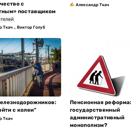
чество с
Александр Ткач
тным» поставщиком
ателей
,
р Ткач
Виктор Голуб
елезнодорожников:
Пенсионная реформа
ойти с колеи"
государственный
административный
р Ткач
монополизм?