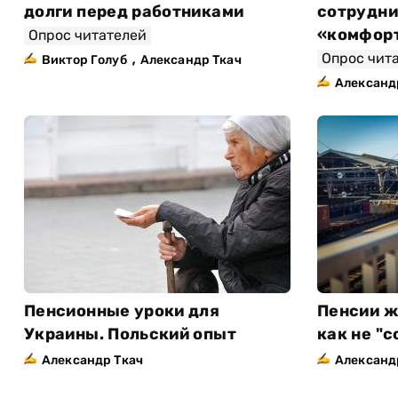
долги перед работниками
сотрудни
«комфор
Опрос читателей
,
Опрос чит
Виктор Голуб
Александр Ткач
Александ
Пенсионные уроки для
Пенсии ж
Украины. Польский опыт
как не "с
Александр Ткач
Александ