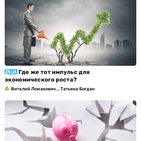
Где же тот импульс для
экономического роста?
,
Виталий Ломакович
Татьяна Богдан