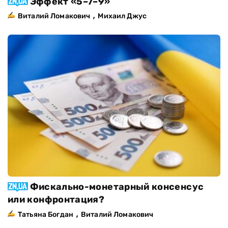
Эффект «5–7–9»
,
Виталий Ломакович
Михаил Джус
Фискально-монетарный консенсус
или конфронтация?
,
Татьяна Богдан
Виталий Ломакович