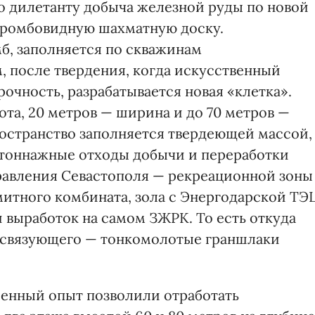
о дилетанту добыча железной руды по новой
 ромбовидную шахматную доску.
б, заполняется по скважинам
, после твердения, когда искусственный
очность, разрабатывается новая «клетка».
ота, 20 метров — ширина и до 70 метров —
ространство заполняется твердеющей массой,
отоннажные отходы добычи и переработки
равления Севастополя — рекреационной зоны
тного комбината, зола с Энергодарской ТЭ
 выработок на самом ЗЖРК. То есть откуда
ве связующего — тонкомолотые граншлаки
ленный опыт позволили отработать