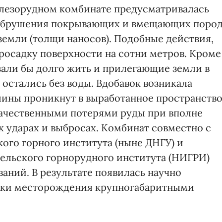
лезорудном комбинате предусматривалась
 обрушения покрывающих и вмещающих поро
емли (толщи наносов). Подобные действия,
просадку поверхности на сотни метров. Кроме
зали бы долго жить и прилегающие земли в
 остались без воды. Вдобавок возникала
глины проникнут в выработанное пространство
качественными потерями руды при вполне
 ударах и выбросах. Комбинат совместно с
ого горного института (ныне ДНГУ) и
ельского горнорудного института (НИГРИ)
аний. В результате появилась научно
тки месторождения крупногабаритными