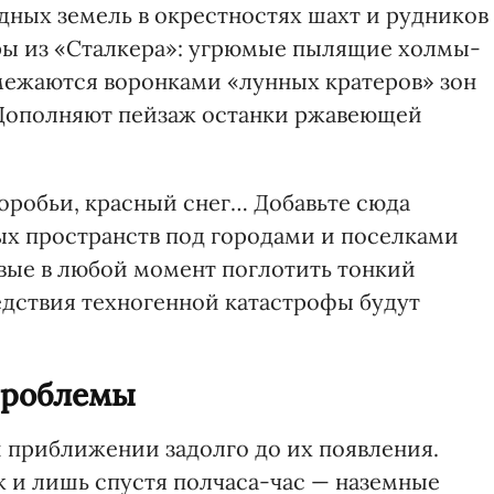
дных земель в окрестностях шахт и рудников
ы из «Сталкера»: угрюмые пылящие холмы-
межаются воронками «лунных кратеров» зон
Дополняют пейзаж останки ржавеющей
оробьи, красный снег… Добавьте сюда
х пространств под городами и поселками
овые в любой момент поглотить тонкий
дствия техногенной катастрофы будут
проблемы
 приближении задолго до их появления.
 и лишь спустя полчаса-час — наземные