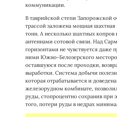
коммуникации.
В таврийской степи Запорожской об
трассой заложена мощная шахтная 
тонн. А несколько шахтных копров
антеннами сотовой связи. Над Са
горизонтами не чувствуется даже 
ними Южно-Белозерского месторож
оставшуюся после проходки, возвр
выработки. Система добычи полезн
которая отрабатывается и доведен
железорудном комбинате, позволила
руды, стопроцентно сохранив при 
того, потери руды в недрах минима