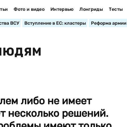
тьи
Фото и видео
Интервью
Лонгриды
Тесты
ства ВСУ
Вступление в ЕС: кластеры
Реформа армии
 ЛЮДЯМ
лем либо не имеет
т несколько решений.
роблемы имеют только