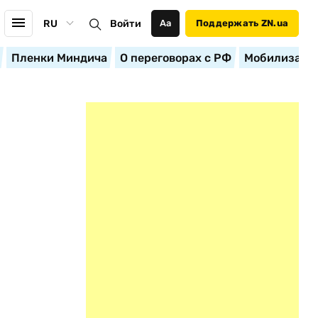
RU
Войти
Аа
Поддержать ZN.ua
Пленки Миндича
О переговорах с РФ
Мобилизация