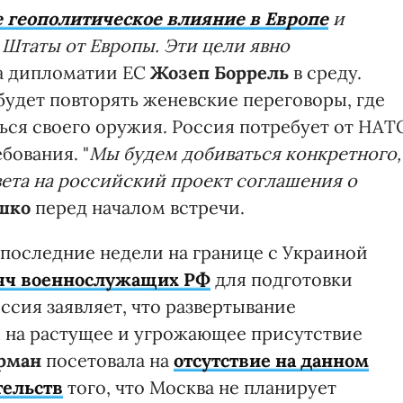
е геополитическое влияние в Европе
и
Штаты от Европы. Эти цели явно
ва дипломатии ЕС
Жозеп Боррель
в среду.
будет повторять женевские переговоры, где
ься своего оружия. Россия потребует от НАТ
бования. "
Мы будем добиваться конкретного,
вета на российский проект соглашения о
шко
перед началом встречи.
в последние недели на границе с Украиной
сяч военнослужащих РФ
для подготовки
ссия заявляет, что развертывание
 на растущее и угрожающее присутствие
рман
посетовала на
отсутствие на данном
тельств
того, что Москва не планирует