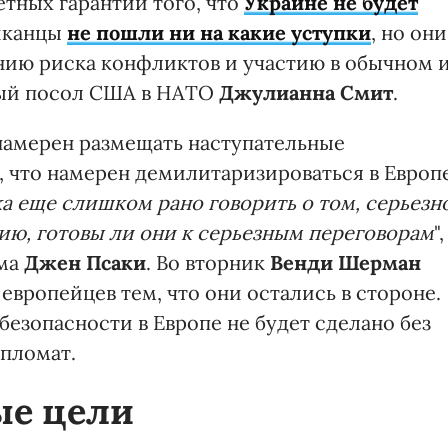
тных гарантий того, что
Украине не будет
иканцы
не пошли ни на какие уступки
, но они
ию риска конфликтов и участию в обычном 
вый посол США в НАТО
Джулианна Смит
.
 намерен размещать наступательные
, что намерен демилитаризироваться в Европе
а еще слишком рано говорить о том, серьезн
ию, готовы ли они к серьезным переговорам
",
ома
Джен Псаки
. Во вторник
Венди Шерман
европейцев тем, что они остались в стороне.
 безопасности в Европе не будет сделано без
ипломат.
ые цели