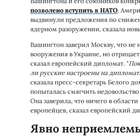
Вашингтона и его союзников конкре
позволено вступить в НАТО
. Амер
выдвинули предложения по снижен
ядерном разоружении, сказала но
Вашингтон заверил Москву, что не
вооружения в Украине, но отрицает
сказал европейский дипломат. "
Пок
ли русские настроены на дипломат
сказала пресс-секретарь Белого д
попыталась смягчить недовольство 
Она заверила, что ничего в области
европейцев, сказал европейский д
Явно неприемлем