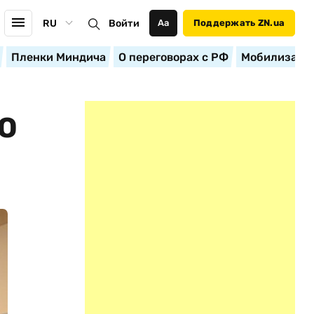
RU
Войти
Аа
Поддержать ZN.ua
Пленки Миндича
О переговорах с РФ
Мобилизация
О