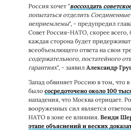
Россия хочет "
воссоздать советско
попытаться отделить Соединенные 
неприемлемы
", - предупредил гла
Совет Россия-НАТО, скорее всего, 
каждая сторона будет придерживат
всеобъемлющего ответа на свои тре
содержательного, постатейного от
гарантиях
", - заявил
Александр Гру
Запад обвиняет Россию в том, что 
было
сосредоточено около 100 ты
нападения, что Москва отрицает. Ро
вооруженных сил является ответом
НАТО в зоне ее влияния.
Венди Ше
этапе объяснений и веских доказа