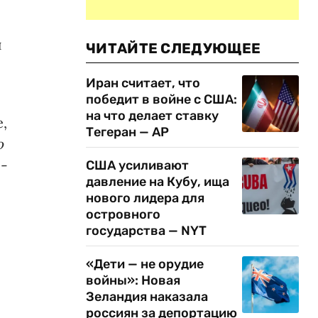
и
ЧИТАЙТЕ СЛЕДУЮЩЕЕ
Иран считает, что
победит в войне с США:
на что делает ставку
,
Тегеран — AP
о
 -
США усиливают
давление на Кубу, ища
нового лидера для
островного
государства — NYT
«Дети — не орудие
войны»: Новая
Зеландия наказала
россиян за депортацию