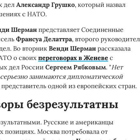
х дел
Александр Грушко
, который назвал
шениях с НАТО.
нди Шерман
представляет Соединенные
ссель
Франсуа Делаттра
, второго руководите
дел. Во вторник
Венди Шерман
рассказала
НАТО о своих
переговорах в Женеве
с
ых дел России
Сергеем Рябковым
. "
Нет
 серьезно занимаются дипломатической
FP представитель одной из европейских стран.
воры безрезультатны
зультатными. Русские и американцы
х позициях. Москва потребовала от