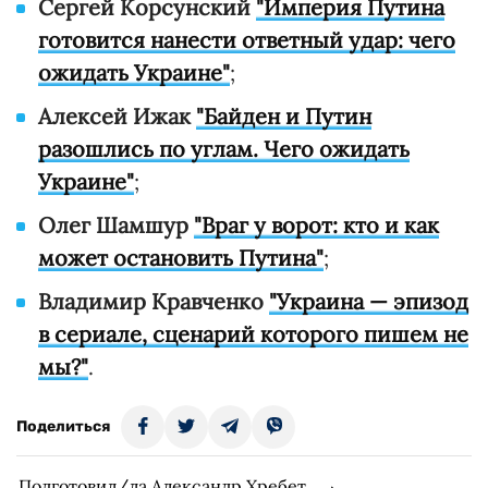
Сергей Корсунский
"Империя Путина
готовится нанести ответный удар: чего
ожидать Украине"
;
Алексей Ижак
"Байден и Путин
разошлись по углам. Чего ожидать
Украине"
;
Олег Шамшур
"Враг у ворот: кто и как
может остановить Путина"
;
Владимир Кравченко
"Украина — эпизод
в сериале, сценарий которого пишем не
мы?"
.
Поделиться
Подготовил/ла Александр Хребет