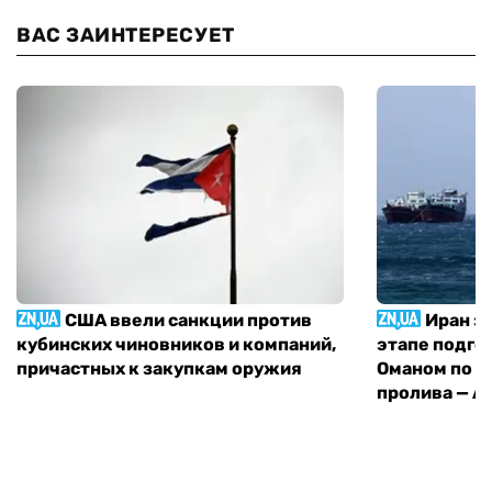
ВАС ЗАИНТЕРЕСУЕТ
США ввели санкции против
Иран з
кубинских чиновников и компаний,
этапе подго
причастных к закупкам оружия
Оманом по п
пролива — A