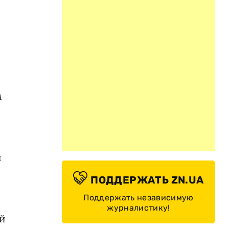
м
и
ПОДДЕРЖАТЬ ZN.UA
Поддержать независимую
журналистику!
й