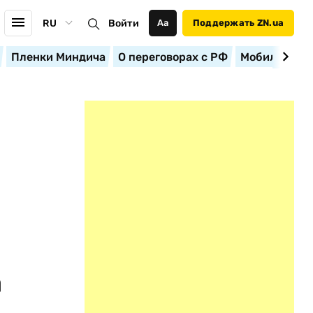
RU
Войти
Аа
Поддержать ZN.ua
Пленки Миндича
О переговорах с РФ
Мобилизация
а