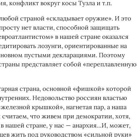
я, конфликт вокруг косы Тузла и т.п.
 любой страной «складывает оружие». И это
опросту нет власти, способной защищать
вроатлантистом» в нашей стране оказался
дитировать лозунги, ориентированные на
основном пустыми декларациями. Поэтому
 страны представляет собой «переплавленную
итарная страна, основной «фишкой» которой
внутренних. Недовольство россиян властью
железной крышкой», нагнетая пар, а наша
ы считаем, что живем при демократии, хотя,
 в нашей стране, у нас — анархия…И, может,
цев жить под руководством «сильной руки»