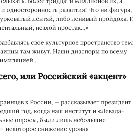
 слыхать. Более тридцати миллионов их, а
и односторонность развития! Что ни фигура,
дурковатый лентяй, либо ленивый пройдоха. 
ментальный, незлой простак…»
разбавлять свое культурное пространство тем
раинцы там живут. Наши диаспоры по всему
ссимиляцией…
его, или Российский «акцент»
раинцев к России, — рассказывает президент
дший год, когда наш институт и «Левада-
льные опросы, были лишь небольшие
 — некоторое снижение уровня