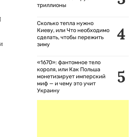
триллионы
И
Сколько тепла нужно
4
Киеву, или Что необходимо
сделать, чтобы пережить
и
зиму
«1670»: фантомное тело
короля, или Как Польша
5
монетизирует имперский
миф — и чему это учит
Украину