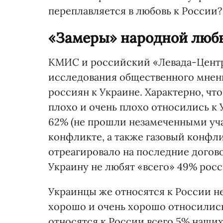
переплавляется в любовь к России?
«Замеры» народной люб
КМИС и российский «Левада-Центр
исследования общественного мнени
россиян к Украине. Характерно, что 
плохо и очень плохо относились к 
62% (не прошли незамеченными уча
конфликте, а также газовый конфл
отреагировало на последние догово
Украину не любят «всего» 49% росс
Украинцы же относятся к России не
хорошо и очень хорошо относились
относятся к России всего 5% наших