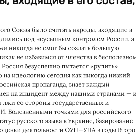
ы, входящие в его состав,
го Союза было считать народы, входящие в
ходились под неусыпным контролем России, а
и никогда не смог бы создать большую
икак не избавимся от членства в бесполезно
о Россия безуспешно пытается «рулить»
о на идеологию сегодня как никогда низкий
российская пропаганда, знает каждый
мек на инцидент между нашими странами — 
й лжи со стороны государственных и
И. Болезненными точками для российского
татус русского языка в Украине, базирование
 оценки деятельности ОУН—УПА в годы Второ