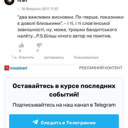
Ivan
18 Февраля 2017, 17:37
"два важливих висновки. По-перше, показники
є доволі близькими", - і ті, і ті слов'янської
зовнішності, ну, може, трошки бандитського
налёту...P.S.Більш нічого автор не помітив.
0
0
Ответить
Цитировать
Пожаловаться
Оставайтесь в курсе последних
событий!
Подписывайтесь на наш канал в Telegram
Следить в Телеграмме