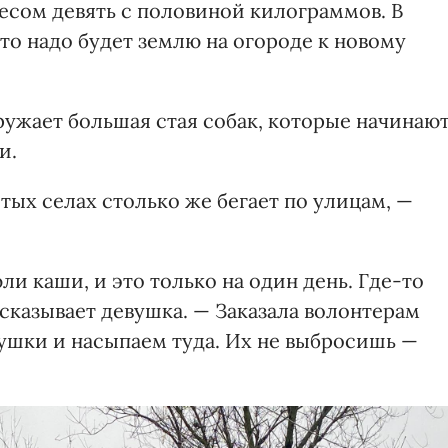
 весом девять с половиной килограммов. В
что надо будет землю на огороде к новому
ружает большая стая собак, которые начинаю
и.
итых селах столько же бегает по улицам, —
юли каши, и это только на один день. Где-то
ссказывает девушка. — Заказала волонтерам
мушки и насыпаем туда. Их не выбросишь —