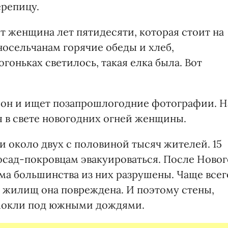
репицу.
ит женщина лет пятидесяти, которая стоит на
носельчанам горячие обеды и хлеб,
гоньках светилось, такая елка была. Вот
фон и ищет позапрошлогодние фотографии. Н
 в свете новогодних огней женщины.
 около двух с половиной тысяч жителей. 15
осад-покровцам эвакуироваться. После Новог
ома большинства из них разрушены. Чаще всег
х жилищ она повреждена. И поэтому стены,
омокли под южными дождями.