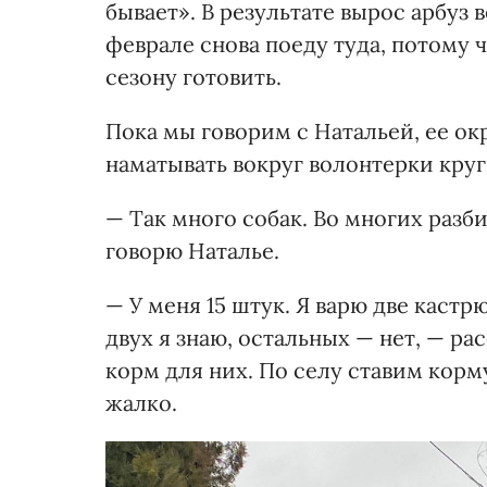
бывает». В результате вырос арбуз
феврале снова поеду туда, потому 
сезону готовить.
Пока мы говорим с Натальей, ее ок
наматывать вокруг волонтерки круг
— Так много собак. Во многих разб
говорю Наталье.
— У меня 15 штук. Я варю две кастр
двух я знаю, остальных — нет, — ра
корм для них. По селу ставим кор
жалко.