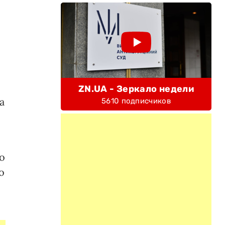
ZN.UA - Зеркало недели
а
5610 подписчиков
о
о