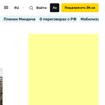
RU
Войти
Аа
Поддержать ZN.ua
Пленки Миндича
О переговорах с РФ
Мобилизация