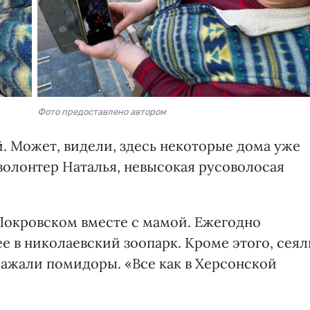
Фото предоставлено автором
. Может, видели, здесь некоторые дома уже
волонтер Наталья, невысокая русоволосая
Покровском вместе с мамой. Ежегодно
е в николаевский зоопарк. Кроме этого, сеял
сажали помидоры. «Все как в Херсонской