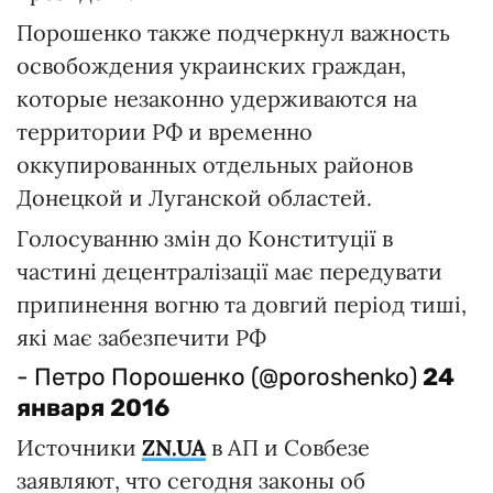
Порошенко также подчеркнул важность
освобождения украинских граждан,
которые незаконно удерживаются на
территории РФ и временно
оккупированных отдельных районов
Донецкой и Луганской областей.
Голосуванню змін до Конституції в
частині децентралізації має передувати
припинення вогню та довгий період тиші,
які має забезпечити РФ
- Петро Порошенко (@poroshenko)
24
января 2016
Источники
ZN.UA
в АП и Совбезе
заявляют, что сегодня законы об