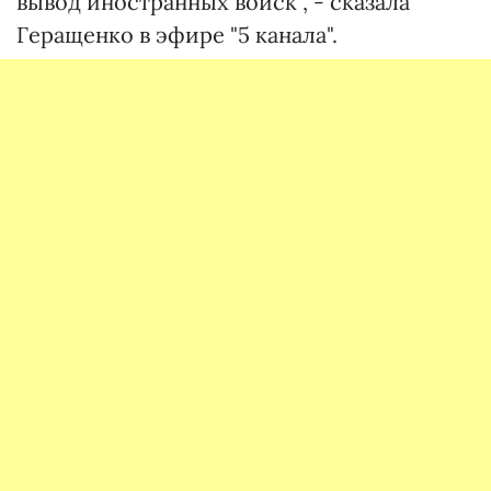
вывод иностранных войск", - сказала
Геращенко в эфире "5 канала".