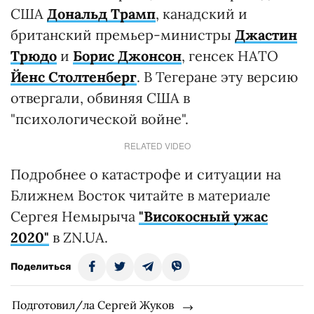
США
Дональд Трамп
, канадский и
британский премьер-министры
Джастин
Трюдо
и
Борис Джонсон
, генсек НАТО
Йенс Столтенберг
. В Тегеране эту версию
отвергали, обвиняя США в
"психологической войне".
RELATED VIDEO
Подробнее о катастрофе и ситуации на
Ближнем Восток читайте в материале
Сергея Немырыча
"Високосный ужас
2020"
в ZN.UA.
Поделиться
Подготовил/ла Сергей Жуков