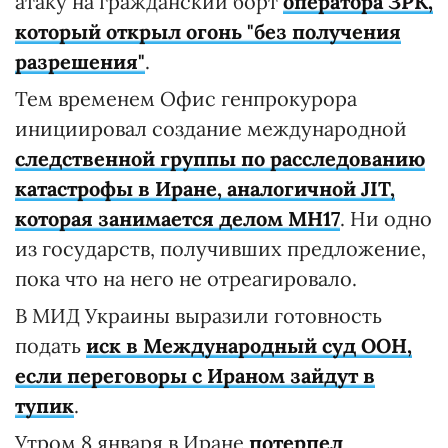
атаку на гражданский борт
оператора ЗРК,
который открыл огонь "без получения
разрешения"
.
Тем временем Офис генпрокурора
инициировал создание международной
следственной группы по расследованию
катастрофы в Иране, аналогичной JIT,
которая занимается делом MH17
. Ни одно
из государств, получивших предложение,
пока что на него не отреагировало.
В МИД Украины выразили готовность
подать
иск в Международный суд ООН,
если переговоры с Ираном зайдут в
тупик
.
Утром 8 января в Иране
потерпел