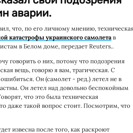
н аварии.
ил, что, по его личному мнению, техническа
ой катастрофы украинского самолета
в
стам в Белом доме, передает Reuters..
очу говорить о них, потому что подозрения
еская вещь, говорю я вам, трагическая. С
ошибиться. Он (самолет - ред.) летел не в
частны. Он летел над довольно беспокойным
Говорят, что это была техническая
что даже такой вопрос стоит. Посмотрим, что
дет извесна после того, как раскроют