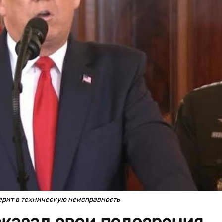
верит в техническую неисправность
казал свои подозрения