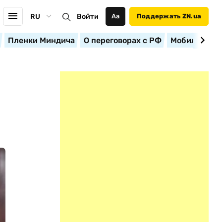
RU
Войти
Аа
Поддержать ZN.ua
Пленки Миндича
О переговорах с РФ
Мобилизация