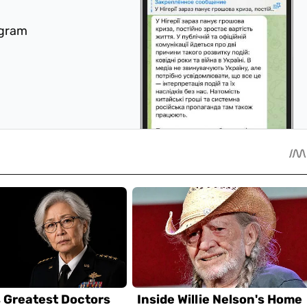
egram