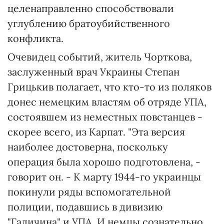
целенаправленно способствовали
углублению братоубийственного
конфликта.
Очевидец событий, житель Чорткова,
заслуженный врач Украины Степан
Грицькив полагает, что кто-то из поляков
донес немецким властям об отряде УПА,
состоявшем из неместных повстанцев -
скорее всего, из Карпат. "Эта версия
наиболее достоверна, поскольку
операция была хорошо подготовлена, -
говорит он. - К марту 1944-го украинцы
покинули ряды вспомогательной
полиции, подавшись в дивизию
"Галичина" и УПА. И немцы сознательно