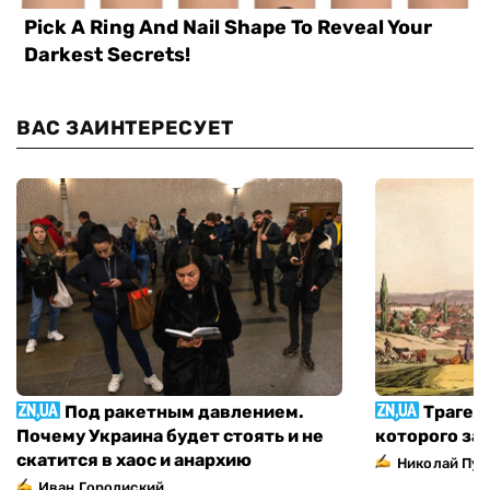
ВАС ЗАИНТЕРЕСУЕТ
Под ракетным давлением.
Трагед
Почему Украина будет стоять и не
которого за
скатится в хаос и анархию
Николай Пуг
Иван Городиский