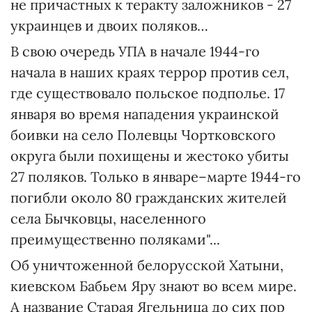
не причастных к теракту заложников - 27
украинцев и двоих поляков…
В свою очередь УПА в начале 1944-го
начала в наших краях террор против сел,
где существовало польское подполье. 17
января во время нападения украинской
боивки на село Полевцы Чортковского
округа были похищены и жестоко убиты
27 поляков. Только в январе–марте 1944-го
погибли около 80 гражданских жителей
села Бычковцы, населенного
преимущественно поляками"...
Об уничтоженной белорусской Хатыни,
киевском Бабьем Яру знают во всем мире.
А название Старая Ягельница до сих пор