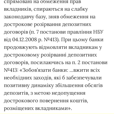
спрямовані на обмеження прав
вкладників, спираються на слабку
законодавчу базу, зняв обмеження на
дострокове розірвання депозитних
договорів (п. 7 постанови правління НБУ
від 04.12.2008 р. №413). При цьому банки
продовжують відмовляти вкладникам у
достроковому розірванні депозитних
договорів, посилаючись на п. 2 постанови
№413: «Зобов’язати банки: ...вжити всіх
необхідних заходів, які б забезпечували
позитивну динаміку збільшення обсягів
депозитів, з метою недопущення
дострокового повернення коштів,
розміщених вкладниками».