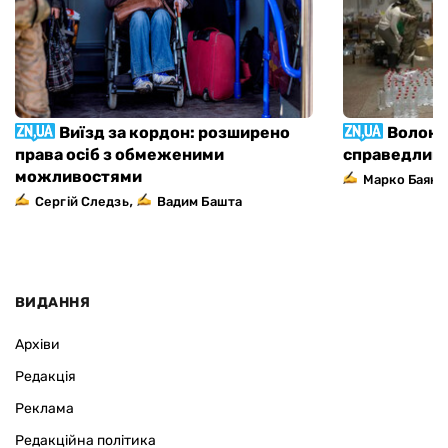
Виїзд за кордон: розширено
Волонте
права осіб з обмеженими
справедливі
можливостями
Марко Баяно
,
Сергій Следзь
Вадим Башта
ВИДАННЯ
Архіви
Редакція
Реклама
Редакційна політика