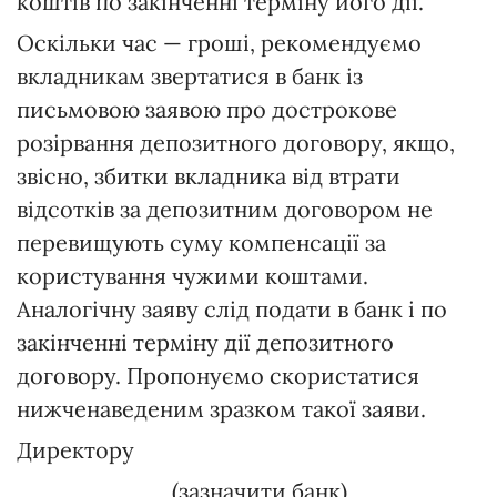
коштів по закінченні терміну його дії.
Оскільки час — гроші, рекомендуємо
вкладникам звертатися в банк із
письмовою заявою про дострокове
розірвання депозитного договору, якщо,
звісно, збитки вкладника від втрати
відсотків за депозитним договором не
перевищують суму компенсації за
користування чужими коштами.
Аналогічну заяву слід подати в банк і по
закінченні терміну дії депозитного
договору. Пропонуємо скористатися
нижченаведеним зразком такої заяви.
Директору
_________ (зазначити банк)