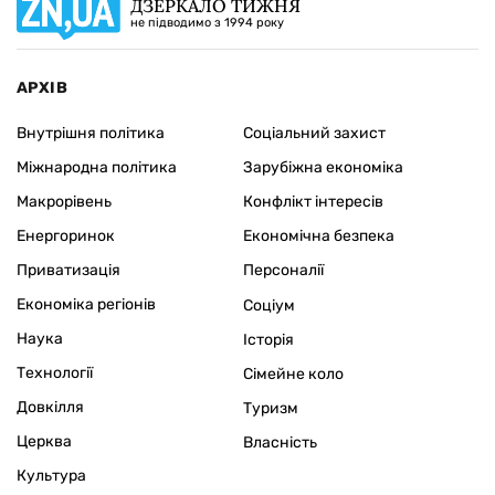
ДЗЕРКАЛО ТИЖНЯ
не підводимо з 1994 року
АРХІВ
Внутрішня політика
Соціальний захист
Міжнародна політика
Зарубіжна економіка
Макрорівень
Конфлікт інтересів
Енергоринок
Економічна безпека
Приватизація
Персоналії
Економіка регіонів
Соціум
Наука
Історія
Технології
Сімейне коло
Довкілля
Туризм
Церква
Власність
Культура