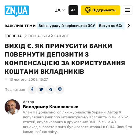
UA
Аа
Підтримати
Зміна уряду й керівництва ЗСУ
Вступ до ЄС: класте
ВАЖЛИВІ ТЕМИ
ГОЛОВНА
СОЦІАЛЬНИЙ ЗАХИСТ
ВИХІД Є. ЯК ПРИМУСИТИ БАНКИ
ПОВЕРНУТИ ДЕПОЗИТИ З
КОМПЕНСАЦІЄЮ ЗА КОРИСТУВАННЯ
КОШТАМИ ВКЛАДНИКІВ
13 лютого, 2009, 15:27
Поділитися
Автор
Володимир Коноваленко
Член Національної спілки журналістів України. Автор 9
популярних книг про інтелектуальну власність, більше 252
статей, опублікованих в друкованих ЗМІ, і більше 40
винаходів, багато з яких були запатентовані в США, Японії та
інших країнах світу.