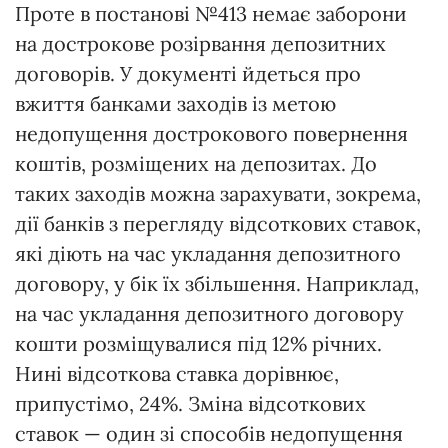
Проте в постанові №413 немає заборони
на дострокове розірвання депозитних
договорів. У документі йдеться про
вжиття банками заходів із метою
недопущення дострокового повернення
коштів, розміщених на депозитах. До
таких заходів можна зарахувати, зокрема,
дії банків з перегляду відсоткових ставок,
які діють на час укладання депозитного
договору, у бік їх збільшення. Наприклад,
на час укладання депозитного договору
кошти розміщувалися під 12% річних.
Нині відсоткова ставка дорівнює,
припустімо, 24%. Зміна відсоткових
ставок — один зі способів недопущення