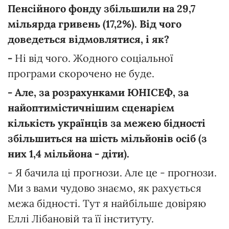
Пенсійного фонду збільшили на 29,7
мільярда гривень (17,2%). Від чого
доведеться відмовлятися, і як?
-
Ні від чого. Жодного соціальної
програми скорочено не буде.
- Але, за розрахунками ЮНІСЕФ, за
найоптимістичнішим сценарієм
кількість українців за межею бідності
збільшиться на шість мільйонів осіб (з
них 1,4 мільйона - діти).
- Я бачила ці прогнози. Але це - прогнози.
Ми з вами чудово знаємо, як рахується
межа бідності. Тут я найбільше довіряю
Еллі Лібановій та її інституту.