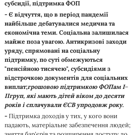
субсидії, підтримка ФОП
- Є відчуття, що в період пандемії
найбільше дебатувалися медична та
економічна теми. Соціальна залишилася
майже поза увагою. Антикризові заходи
уряду, спрямовані на соціальну
підтримку, по суті обмежуються
"пенсійною тисячею", субсидіями з
відстрочкою документів для соціальних
виплат;
грошовою підтримкою ФОПам
I
–
II
груп, які мають дітей віком до десяти
років і сплачували ЄСВ упродовж року
.
-
Підтримка доходів у тих, у кого вони
падають, матеріальне забезпечення людей;
зняття бар'єрів та розширення доступу до