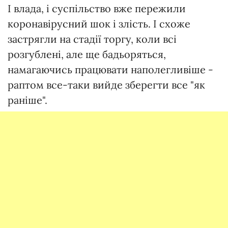
І влада, і суспільство вже пережили
коронавірусний шок і злість. І схоже
застрягли на стадії торгу, коли всі
розгублені, але ще бадьоряться,
намагаючись працювати наполегливіше -
раптом все-таки вийде зберегти все "як
раніше".