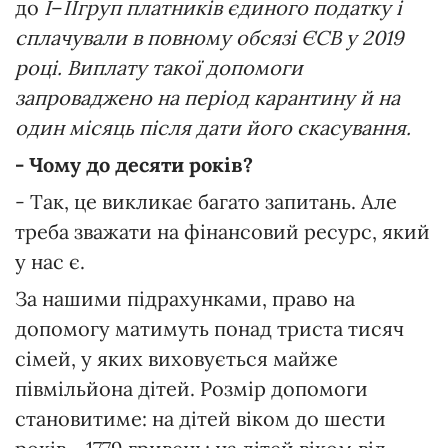
до
I
–
II
груп платників єдиного податку і
сплачували в повному обсязі ЄСВ у 2019
році. Виплату такої допомоги
запроваджено на період карантину й на
один місяць після дати його скасування.
- Чому до десяти років?
- Так, це викликає багато запитань. Але
треба зважати на фінансовий ресурс, який
у нас є.
За нашими підрахунками, право на
допомогу матимуть понад триста тисяч
сімей, у яких виховується майже
півмільйона дітей. Розмір допомоги
становитиме: на дітей віком до шести