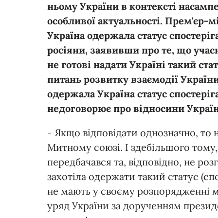
ньому України в контексті насамп
особливої актуальності. Прем'єр-
Україна одержала статус спостеріг
росіяни, заявивши про те, що уча
не готові надати Україні такий ста
питань розвитку взаємодії Україн
одержала Україна статус спостеріг
недоговорює про відносини Украї
- Якщо відповідати однозначно, то н
Митному союзі. І здебільшого тому
передбачався та, відповідно, не розг
захотіла одержати такий статус (сп
не мають у своєму розпорядженні ме
уряд України за дорученням презид