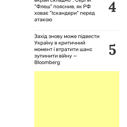
вкрай складно": Сергій
4
"Флеш" пояснив, як РФ
ховає "Іскандери" перед
атакою
Захід знову може підвести
Україну в критичний
5
момент і втратити шанс
зупинити війну —
Bloomberg