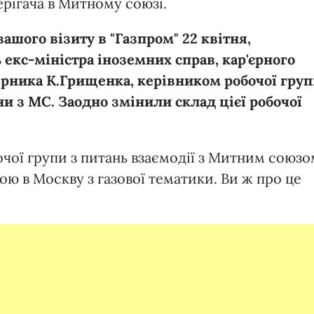
рігача в Митному союзі.
ашого візиту в "Газпром" 22 квітня,
 екс-міністра іноземних справ, кар'єрного
ірника К.Грищенка, керівником робочої гру
ни з МС. Заодно змінили склад цієї робочої
чої групи з питань взаємодії з Митним союзо
ою в Москву з газової тематики. Ви ж про це