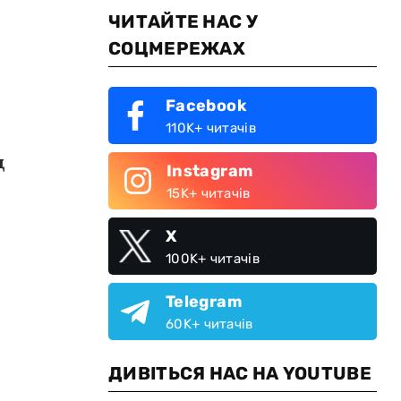
ЧИТАЙТЕ НАС У
СОЦМЕРЕЖАХ
Facebook
110K+ читачів
д
Instagram
15K+ читачів
X
100K+ читачів
Telegram
60K+ читачів
ДИВІТЬСЯ НАС НА YOUTUBE