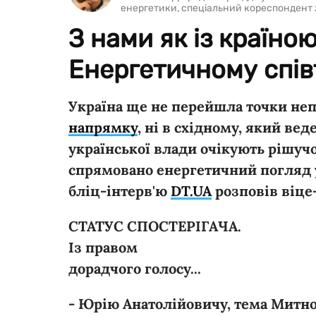
енергетики, спеціальний кореспондент
З нами як із країно
Енергетичному спів
Україна ще не перейшла точки не
напрямку
, ні в східному, який вед
української влади очікують рішучо
спрямовано енергетичний погляд у
бліц-інтерв'ю
DT.UA
розповів віце
СТАТУС СПОСТЕРІГАЧА.
Із правом
дорадчого голосу...
- Юрію Анатолійовичу, тема Митно