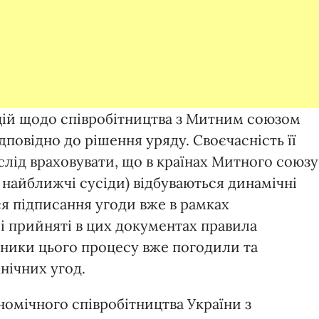
цій щодо співробітництва з Митним союзом
дповідно до рішення уряду. Своєчасність її
слід враховувати, що в країнах Митного союзу
ші найближчі сусіди) відбуваються динамічні
ься підписання угоди вже в рамках
і прийняті в цих документах правила
часники цього процесу вже погодили та
нічних угод.
омічного співробітництва України з