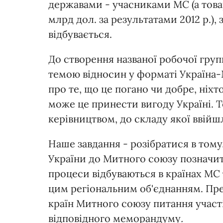
державами - учасниками МС (а това
млрд дол. за результатами 2012 р.),
відбувається.
До створення названої робочої гру
темою відносин у форматі Україна-
про те, що це погано чи добре, ніхто
може це принести вигоду Україні. 
керівництвом, до складу якої ввійш
Наше завдання - розібратися в тому,
України до Митного союзу позначить
процеси відбуваються в країнах МС
цим регіональним об'єднанням. Пре
країн Митного союзу питання участі
відповідного меморандуму
.