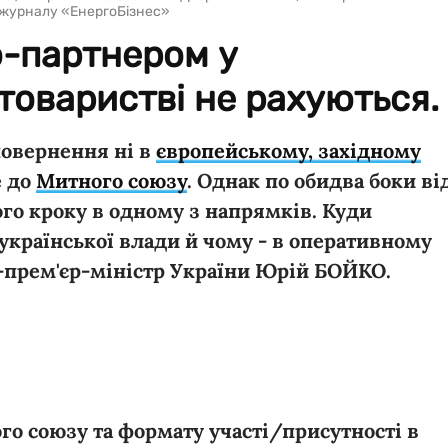
 журналу «ЕнергоБізнес»
ю-партнером у
товаристві не рахуються.
повернення ні в
європейському, західному
е до
Митного союзу
. Однак по обидва боки ві
го кроку в одному з напрямків. Куди
країнської влади й чому - в оперативному
-прем'єр-міністр України Юрій БОЙКО.
го союзу та формату участі/присутності в