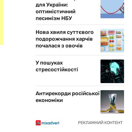
для України:
оптимістичний
песимізм НБУ
Нова хвиля суттєвого
подорожчання харчів
почалася з овочів
У пошуках
стресостійкості
Антирекорди російської
економіки