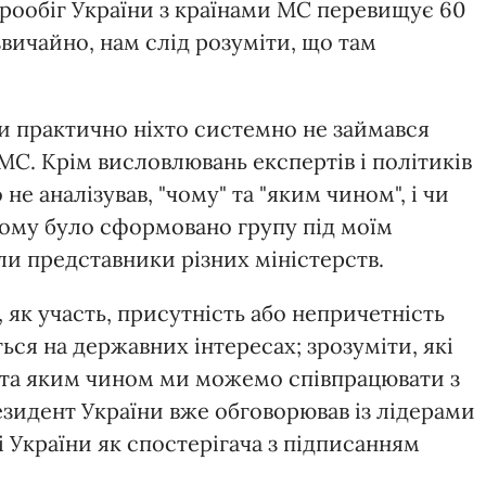
рообіг України з країнами МС перевищує 60
 звичайно, нам слід розуміти, що там
пи практично ніхто системно не займався
МС. Крім висловлювань експертів і політиків
 не аналізував, "чому" та "яким чином", і чи
Тому було сформовано групу під моїм
ли представники різних міністерств.
 як участь, присутність або непричетність
ся на державних інтересах; зрозуміти, які
 та яким чином ми можемо співпрацювати з
зидент України вже обговорював із лідерами
 України як спостерігача з підписанням