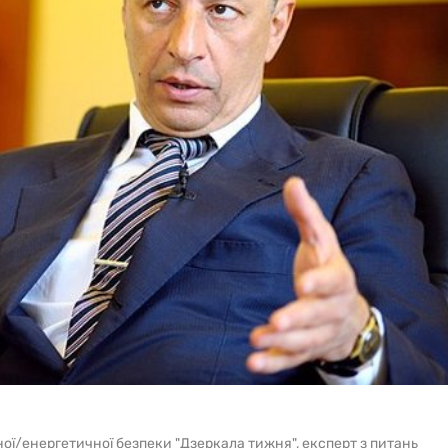
ної/енергетичної безпеки "Дзеркала тижня", експерт з питань