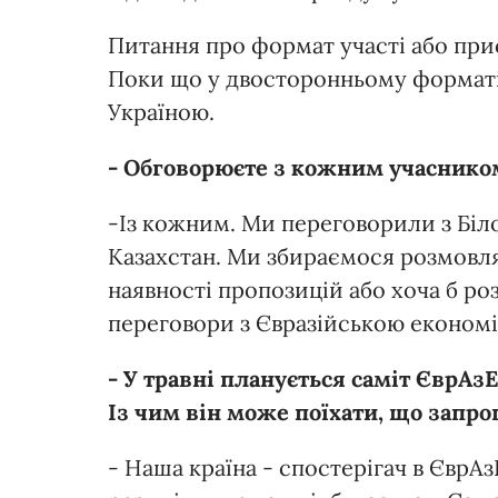
Питання про формат участі або при
Поки що у двосторонньому форматі
Україною.
- Обговорюєте з кожним учасником
-Із кожним. Ми переговорили з Біло
Казахстан. Ми збираємося розмовля
наявності пропозицій або хоча б ро
переговори з Євразійською економ
- У травні планується саміт ЄврАз
Із чим він може поїхати, що запро
- Наша країна - спостерігач в ЄврАз