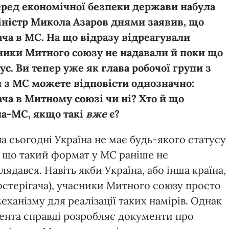
еред економічної безпеки держави набула
міністр Микола Азаров днями заявив, що
ача в МС. На що відразу відреагували
сники Митного союзу не надавали й поки що
тус. Ви тепер уже як глава робочої групи з
и з МС можете відповісти однозначно:
ача в Митному союзі чи ні? Хто й що
на-МС, якщо такі
вже
є?
а сьогодні Україна не має будь-якого статусу 
, що такий формат у МС раніше не
лядався. Навіть якби Україна, або інша країна,
остерігача), учасники Митного союзу просто
ханізму для реалізації таких намірів. Однак
ента справді розробляє документи про