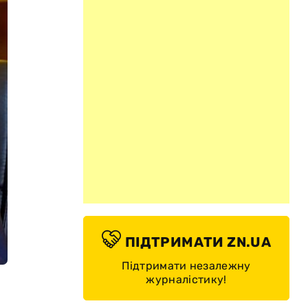
ПІДТРИМАТИ ZN.UA
Підтримати незалежну
журналістику!