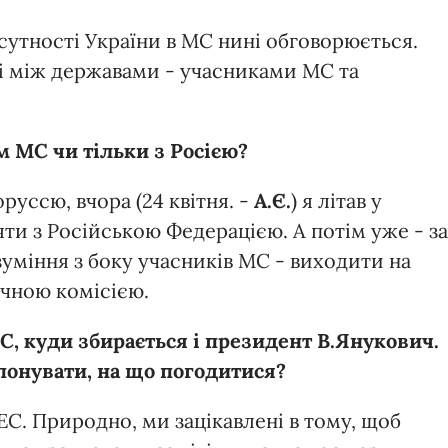
сутності України в МС нині обговорюється.
 між державами - учасниками МС та
 МС чи тільки з Росією?
руссю, вчора (24 квітня. -
А.Є.
) я літав у
ти з Російською Федерацією. А потім уже - за
зуміння з боку учасників МС - виходити на
ічною комісією.
ЕС, куди збирається і президент В.Янукович.
понувати, на що погодитися?
ЕС. Природно, ми зацікавлені в тому, щоб