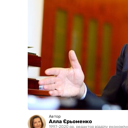
Автор
Алла Єрьоменко
1997-2020 рр. редактор відділу економіч