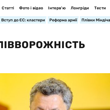
Статті
Фото і відео
Інтерв'ю
Лонгріди
Тести
Вступ до ЄС: кластери
Реформа армії
Плівки Міндіч
 СПІВВОРОЖНІСТЬ