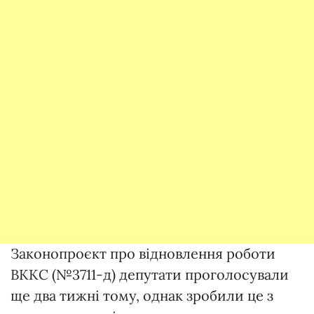
Законопроєкт про відновлення роботи
ВККС (№3711-д) депутати проголосували
ще два тижні тому, однак зробили це з