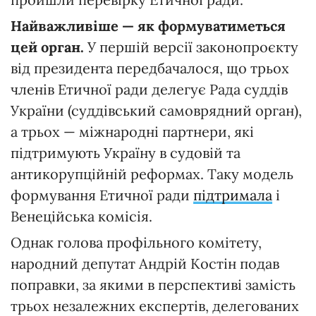
Найважливіше — як формуватиметься
цей орган.
У першій версії законопроєкту
від президента передбачалося, що трьох
членів Етичної ради делегує Рада суддів
України (суддівський самоврядний орган),
а трьох — міжнародні партнери, які
підтримують Україну в судовій та
антикорупційній реформах. Таку модель
формування Етичної ради
підтримала
і
Венеційська комісія.
Однак голова профільного комітету,
народний депутат Андрій Костін подав
поправки, за якими в перспективі замість
трьох незалежних експертів, делегованих