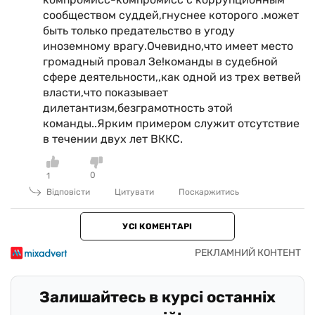
сообществом суддей,гнуснее которого .может
быть только предательство в угоду
иноземному врагу.Очевидно,что имеет место
громадный провал Зе!команды в судебной
сфере деятельности,,как одной из трех ветвей
власти,что показывает
дилетантизм,безграмотность этой
команды..Ярким примером служит отсутствие
в течении двух лет ВККС.
0
1
Відповісти
Цитувати
Поскаржитись
УСІ КОМЕНТАРІ
Залишайтесь в курсі останніх