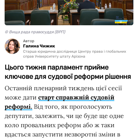
© Вища рада правосуддя (ВРП)
Автор
Галина Чижик
Старша юридична дослідниця Центру права і глобальних
справ Університету штату Арізона
Цього тижня парламент прийме
ключове для судової реформи рішення
Останній пленарний тиждень цієї сесії
може дати
старт справжній судовій
реформі.
Від того, як проголосують
депутати, залежить, чи це буде ще одне
коло провальних реформ або ж таки
вдасться запустити незворотні зміни в