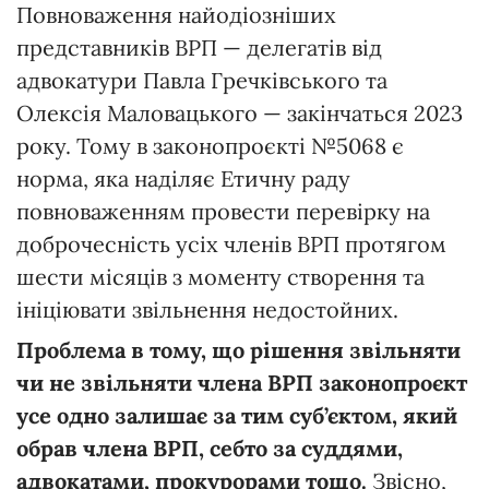
Повноваження найодіозніших
представників ВРП — делегатів від
адвокатури Павла Гречківського та
Олексія Маловацького — закінчаться 2023
року. Тому в законопроєкті №5068 є
норма, яка наділяє Етичну раду
повноваженням провести перевірку на
доброчесність усіх членів ВРП протягом
шести місяців з моменту створення та
ініціювати звільнення недостойних.
Проблема в тому, що рішення звільняти
чи не звільняти члена ВРП законопроєкт
усе одно залишає за тим суб’єктом, який
обрав члена ВРП, себто за суддями,
адвокатами, прокурорами тощо.
Звісно,