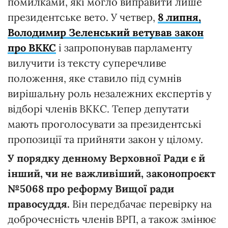
помилками, які могло виправити лише
президентське вето. У четвер,
8 липня,
Володимир Зеленський ветував закон
про ВККС
і запропонував парламенту
вилучити із тексту суперечливе
положення, яке ставило під сумнів
вирішальну роль незалежних експертів у
відборі членів ВККС. Тепер депутати
мають проголосувати за президентські
пропозиції та прийняти закон у цілому.
У порядку денному Верховної Ради є й
інший, чи не важливіший, законопроєкт
№5068 про реформу Вищої ради
правосуддя.
Він передбачає перевірку на
доброчесність членів ВРП, а також змінює