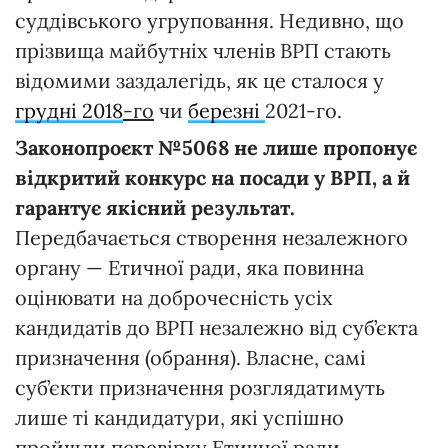
суддівського угруповання. Недивно, що
прізвища майбутніх членів ВРП стають
відомими заздалегідь, як це сталося у
грудні 2018
-го
чи
березні
2021-го.
Законопроєкт №5068 не лише пропонує
відкритий конкурс на посади у ВРП, а й
гарантує якісний результат.
Передбачається створення незалежного
органу — Етичної ради, яка повинна
оцінювати на доброчесність усіх
кандидатів до ВРП незалежно від суб’єкта
призначення (обрання). Власне, самі
суб’єкти призначення розглядатимуть
лише ті кандидатури, які успішно
пройшли перевірку Етичної ради.