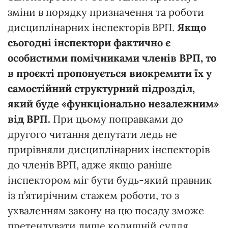
зміни в порядку призначення та роботи
дисциплінарних інспекторів ВРП.
Якщо
сьогодні інспектори фактично є
особистими помічниками членів ВРП, то
в проєкті пропонується виокремити їх у
самостійний структурний підрозділ,
який буде «функціонально незалежним»
від ВРП.
При цьому поправками до
другого читання депутати ледь не
прирівняли дисциплінарних інспекторів
до членів ВРП, адже якщо раніше
інспектором міг бути будь-який правник
із п’ятирічним стажем роботи, то з
ухваленням закону на цю посаду зможе
претендувати лише колишній суддя,