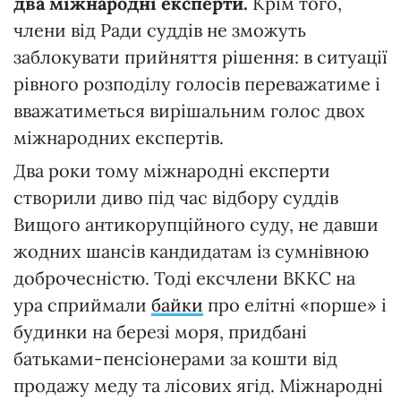
два міжнародні експерти.
Крім того,
члени від Ради суддів не зможуть
заблокувати прийняття рішення: в ситуації
рівного розподілу голосів переважатиме і
вважатиметься вирішальним голос двох
міжнародних експертів.
Два роки тому міжнародні експерти
створили диво під час відбору суддів
Вищого антикорупційного суду, не давши
жодних шансів кандидатам із сумнівною
доброчесністю. Тоді ексчлени ВККС на
ура сприймали
байки
про елітні «порше» і
будинки на березі моря, придбані
батьками-пенсіонерами за кошти від
продажу меду та лісових ягід. Міжнародні