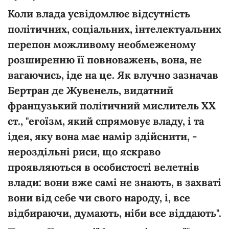
Коли влада усвідомлює відсутність
політичних, соціальних, інтелектуальних
перепон можливому необмеженому
розширенню її повноважень, вона, не
вагаючись, іде на це. Як влучно зазначав
Бертран де Жувенель, видатний
французький політичний мислитель ХХ
ст., "егоїзм, який спрямовує владу, і та
ідея, яку вона має намір здійснити,
-
нероздільні риси, що яскраво
проявляються в особистості
велетнів
влади: вони вже самі не знають, в захваті
вони від себе чи свого народу, і, все
відбираючи, думають, ніби все віддають".