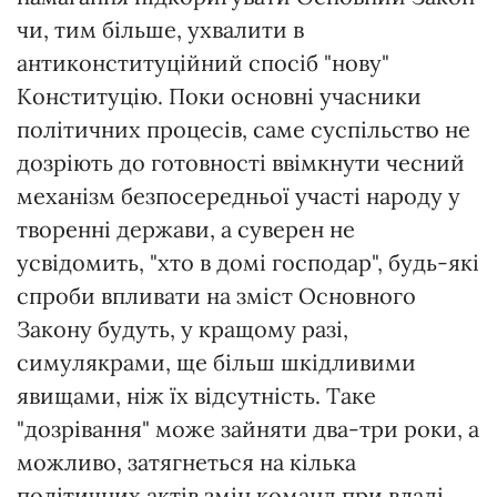
чи, тим більше, ухвалити в
антиконституційний спосіб "нову"
Конституцію. Поки основні учасники
політичних процесів, саме суспільство не
дозріють до готовності ввімкнути чесний
механізм безпосередньої участі народу у
творенні держави, а суверен не
усвідомить, "хто в домі господар", будь-які
спроби впливати на зміст Основного
Закону будуть, у кращому разі,
симулякрами, ще більш шкідливими
явищами, ніж їх відсутність. Таке
"дозрівання" може зайняти два-три роки, а
можливо, затягнеться на кілька
політичних актів змін команд при владі.