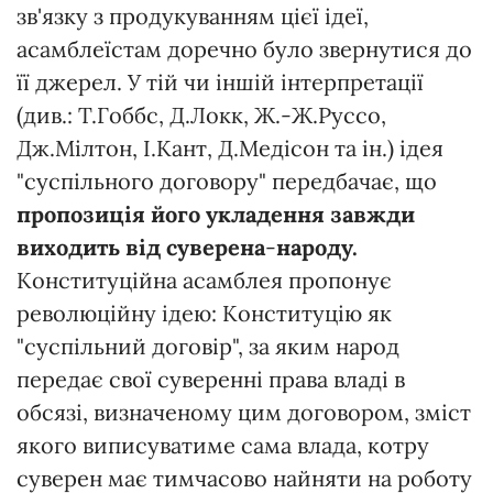
зв'язку з продукуванням цієї ідеї,
асамблеїстам доречно було звернутися до
її джерел. У тій чи іншій інтерпретації
(див.: Т.Гоббс, Д.Локк, Ж.-Ж.Руссо,
Дж.Мілтон, І.Кант, Д.Медісон та ін.) ідея
"суспільного договору" передбачає, що
пропозиція його укладення завжди
виходить від суверена
-
народу.
Конституційна асамблея пропонує
революційну ідею: Конституцію як
"суспільний договір", за яким народ
передає свої суверенні права владі в
обсязі, визначеному цим договором, зміст
якого виписуватиме сама влада, котру
суверен має тимчасово найняти на роботу