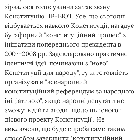
зірвалося голосування за так звану
Конституцію ПР+БЮТ. Усе, що сьогодні
відбувається навколо Конституції, нагадує
бутафорний "конституційний процес" з
ініціативи попереднього президента в
2007–2008 рр. Задекларовано практично
ідентичні ідеї, починаючи з "нової
Конституції для народу", ту ж готовність
організувати "всенародний
конституційний референдум за народною
ініціативою", якщо народні депутати не
зможуть дійти згоди "щодо цілісного і
дієвого проекту Конституції". Не
виключено, що буде спроба саме таким
способом завершити "конституційний