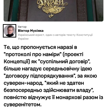
Автор
Віктор Мусіяка
Український юрист, один з авторів тексту Конституції
України
Те, що пропонується наразі в
"протоколі про наміри" (проекті
Концепції) як "суспільний договір",
більше нагадує середньовічну ідею
"договору підпорядкування", за якою
суверен-народ, "який не здатен
безпосередньо здійснювати владу",
повністю відчужує її монархові разом із
суверенітетом.