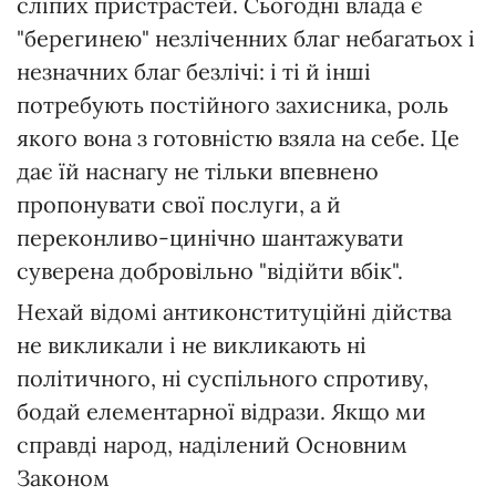
сліпих пристрастей. Сьогодні влада є
"берегинею" незліченних благ небагатьох і
незначних благ безлічі: і ті й інші
потребують постійного захисника, роль
якого вона з готовністю взяла на себе. Це
дає їй наснагу не тільки впевнено
пропонувати свої послуги, а й
переконливо-цинічно шантажувати
суверена добровільно "відійти вбік".
Нехай відомі антиконституційні дійства
не викликали і не викликають ні
політичного, ні суспільного спротиву,
бодай елементарної відрази. Якщо ми
справді народ, наділений Основним
Законом