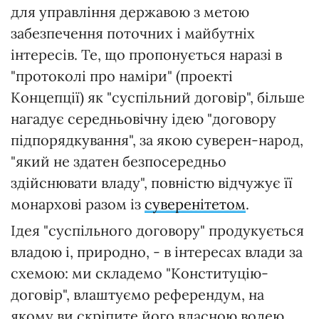
для управління державою з метою
забезпечення поточних і майбутніх
інтересів. Те, що пропонується наразі в
"протоколі про наміри" (проекті
Концепції) як "суспільний договір", більше
нагадує середньовічну ідею "договору
підпорядкування", за якою суверен-народ,
"який не здатен безпосередньо
здійснювати владу", повністю відчужує її
монархові разом із
суверенітетом
.
Ідея "суспільного договору" продукується
владою і, природно, - в інтересах влади за
схемою: ми складемо "Конституцію-
договір", влаштуємо референдум, на
якому ви скріпите його власною волею