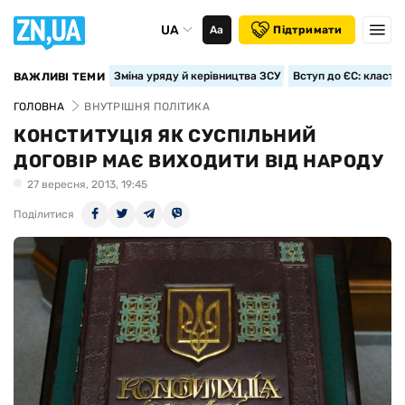
UA
Аа
Підтримати
Зміна уряду й керівництва ЗСУ
Вступ до ЄС: класте
ВАЖЛИВІ ТЕМИ
ГОЛОВНА
ВНУТРІШНЯ ПОЛІТИКА
КОНСТИТУЦІЯ ЯК СУСПІЛЬНИЙ
ДОГОВІР МАЄ ВИХОДИТИ ВІД НАРОДУ
27 вересня, 2013, 19:45
Поділитися