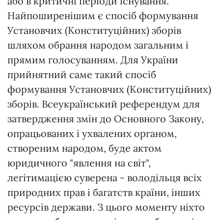
або в критичні періоди існування.
Найпоширенішим є спосіб формування
Установчих (Конституційних) зборів
шляхом обрання народом загальним і
прямим голосуванням. Для України
прийнятний саме такий спосіб
формування Установчих (Конституційних)
зборів. Всеукраїнський референдум для
затвердження змін до Основного Закону,
опрацьованих і ухвалених органом,
створеним народом, буде актом
юридичного "явлення на світ",
легітимацією суверена - володільця всіх
природних прав і багатств країни, інших
ресурсів держави. З цього моменту ніхто