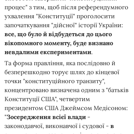
процес" з тим, щоб після референдумного
ухвалення "Конституції" проголосити
започаткування "дійсної" історії України:
все, що було й відбудеться до цього
вікопомного моменту, буде визнано
невдалими експериментами
.
Та форма правління, яка послідовно й
безперешкодно торує шлях до кінцевої
точки "конституційного транзиту",
концентровано визначена одним з "батьків
Конституції США", четвертим
президентом США Джеймсом Медісоном:
"
Зосередження всієї влади
-
законодавчої, виконавчої і судової -
в