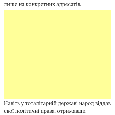
лише на конкретних адресатів.
Навіть у тоталітарній державі народ віддав
свої політичні права, отримавши