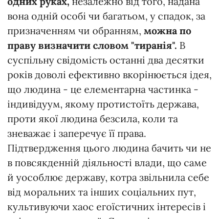
одних руках,
незалежно від того, надана
вона одній особі чи багатьом, у спадок, за
призначенням чи обранням,
можна по
праву визначити словом "тиранія".
В
суспільну свідомість останні два десятки
років доволі ефективно вкорінюється ідея,
що людина - це елементарна частинка -
індивідуум, якому протистоїть держава,
проти якої людина безсила, коли та
зневажає і заперечує її права.
Підтвердження цього людина бачить чи не
в повсякденній діяльності влади, що саме
й уособлює державу, котра звільнила себе
від моральних та інших соціальних пут,
культивуючи хаос егоїстичних інтересів і