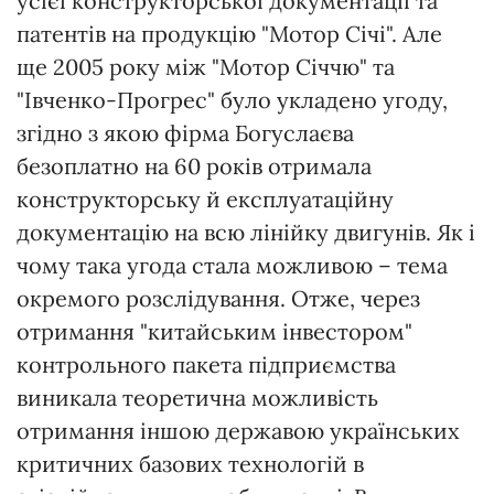
усієї конструкторської документації та
патентів на продукцію "Мотор Січі". Але
ще 2005 року між "Мотор Січчю" та
"Івченко-Прогрес" було укладено угоду,
згідно з якою фірма Богуслаєва
безоплатно на 60 років отримала
конструкторську й експлуатаційну
документацію на всю лінійку двигунів. Як і
чому така угода стала можливою – тема
окремого розслідування. Отже, через
отримання "китайським інвестором"
контрольного пакета підприємства
виникала теоретична можливість
отримання іншою державою українських
критичних базових технологій в