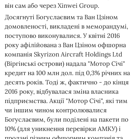
він сам або через Xinwei Group.
Досягнуті Богуслаєвим та Ван Цзіном
домовленості, викладені в меморандумі,
поступово виконувалися. У квітні 2016
року афілійована з Ван Цзіном офшорна
компанія Skyrizon Aircraft Holdings Ltd
(Віргінські острови) надала "Мотор Січі"
кредит на 100 млн дол. під 0,3% річних на
десять років. Тоді ж, фактично - до кінця
2016 року, відбувалася зміна власника
підприємства. Акції "Мотор Січі", які тим
чи іншим чином контролювалися
Богуслаєвим, були поділені на пакети по
10% (для уникнення перевірки АМКУ) і
продані різним офшорним компанія та