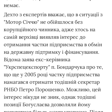
немає.
Дехто з експертів вважає, що в ситуації з
"Мотор Січчю" не обійшлося без
корупційного чинника, адже хтось на
самій верхівці виявляв інтерес до
отримання частки підприємства в обмін
на державну підтримку і фінансування.
Відома заява екс-керівника
"Укрспецекспорту" п. Бондарчука про те,
що ще у 2005 році частку підприємства
намагався отримати тодішній секретар
РНБО Петро Порошенко. Можливо, цей
інтерес нікуди не зник, однак тодішні
позиції Богуслаєва дозволяли йому
почуватися більш-менш упевнено. Після