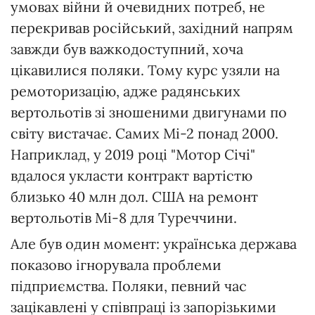
умовах війни й очевидних потреб, не
перекривав російський, західний напрям
завжди був важкодоступний, хоча
цікавилися поляки. Тому курс узяли на
ремоторизацію, адже радянських
вертольотів зі зношеними двигунами по
світу вистачає. Самих Мі-2 понад 2000.
Наприклад, у 2019 році "Мотор Січі"
вдалося укласти контракт вартістю
близько 40 млн дол. США на ремонт
вертольотів Мі-8 для Туреччини.
Але був один момент: українська держава
показово ігнорувала проблеми
підприємства. Поляки, певний час
зацікавлені у співпраці із запорізькими