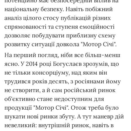
потенційно має безпосередній вплив на
національну безпеку. Навіть побіжний
аналіз цілого стосу публікацій різних
спрямованості та ступеня емоційності
дозволяє побудувати приблизну схему
розвитку ситуації довкола "Мотор Січі".
На перший погляд, ніби все більш-менш
ясно. У 2014 році Богуслаєв зрозумів, що
не тільки консорціуму, над яким він
трудився років десять, з росіянами йому
не створити, а й сам російський ринок
об'єктивно стане недоступним для
продукції "Мотор Січі". Отож треба було
шукати нові ринки збуту. А тут маневр дій
невеликий: внутрішній ринок, навіть в