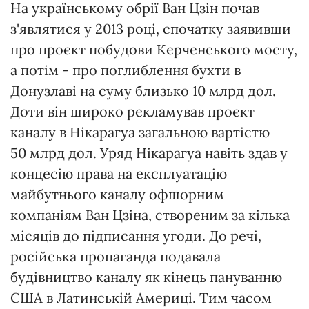
На українському обрії Ван Цзін почав
з'являтися у 2013 році, спочатку заявивши
про проєкт побудови Керченського мосту,
а потім - про поглиблення бухти в
Донузлаві на суму близько 10 млрд дол.
Доти він широко рекламував проєкт
каналу в Нікарагуа загальною вартістю
50 млрд дол. Уряд Нікарагуа навіть здав у
концесію права на експлуатацію
майбутнього каналу офшорним
компаніям Ван Цзіна, створеним за кілька
місяців до підписання угоди. До речі,
російська пропаганда подавала
будівництво каналу як кінець пануванню
США в Латинській Америці. Тим часом