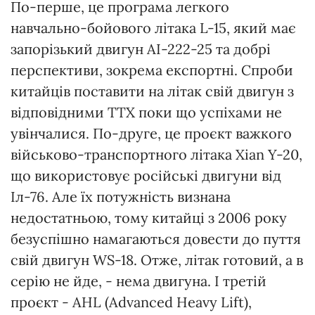
По-перше, це програма легкого
навчально-бойового літака L-15, який має
запорізький двигун АІ-222-25 та добрі
перспективи, зокрема експортні. Спроби
китайців поставити на літак свій двигун з
відповідними ТТХ поки що успіхами не
увінчалися. По-друге, це проєкт важкого
військово-транспортного літака Xian Y-20,
що використовує російські двигуни від
Іл-76. Але їх потужність визнана
недостатньою, тому китайці з 2006 року
безуспішно намагаються довести до пуття
свій двигун WS-18. Отже, літак готовий, а в
серію не йде, - нема двигуна. І третій
проєкт - AHL (Advanced Heavy Lift),