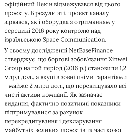
офіційний Пекін відмежувався від цього
проєкту. В результаті, проєкт каналу
зірвався, як і оборудка з отриманням у
середині 2016 року контролю над
ізраїльською Space Communication.
У своєму дослідженні NetEaseFinance
стверджує, що боргові зобов'язання Xinwei
Group на той період (2016 р.) становили 1,2
млрд дол., а вкупі з зовнішніми гарантіями
- майже 2 млрд дол., що перевищувало всі
чисті активи компанії. Як зазначає
видання, фактично позитивні показники
підтримувалися за рахунок
перекредитування і декларування
майбутніх великих проєктів та часткової