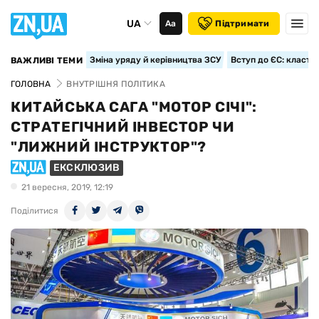
UA
Аа
Підтримати
Зміна уряду й керівництва ЗСУ
Вступ до ЄС: класте
ВАЖЛИВІ ТЕМИ
ГОЛОВНА
ВНУТРІШНЯ ПОЛІТИКА
КИТАЙСЬКА САГА "МОТОР СІЧІ":
СТРАТЕГІЧНИЙ ІНВЕСТОР ЧИ
"ЛИЖНИЙ ІНСТРУКТОР"?
ЕКСКЛЮЗИВ
21 вересня, 2019, 12:19
Поділитися