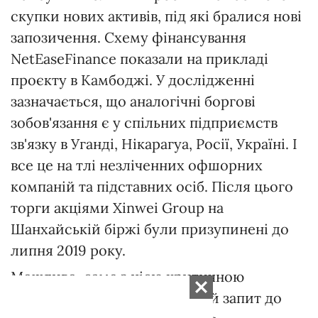
скупки нових активів, під які бралися нові
запозичення. Схему фінансування
NetEaseFinance показали на прикладі
проєкту в Камбоджі. У дослідженні
зазначається, що аналогічні боргові
зобов'язання є у спільних підприємств
зв'язку в Уганді, Нікарагуа, Росії, Україні. І
все це на тлі незліченних офшорних
компаній та підставних осіб. Після цього
торги акціями Xinwei Group на
Шанхайській біржі були призупинені до
липня 2019 року.
Можливо, саме з цією критичною
ситуацією пов'язаний перший запит до