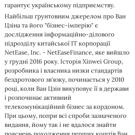
гарантує українському підприємству.
Найбільш ґрунтовним джерелом про Ван
Цзіна та його "бізнес-імперію" є
дослідження інформаційно-ділового
підрозділу китайської ІТ корпорації
NetEase, Inc. - NetEaseFinance, яке вийшло
у грудні 2016 року. Історія Xinwei Group,
розробника і власника низки стандартів
бездротового зв'язку, починається у 2010
році, коли Ван Цзін викуповує її в держави
і розпочинає активний
телекомунікаційний бізнес за кордоном.
При цьому, попри всі спроби зазначеного
видання, йому так і не вдалося знайти
пояснень походження перших коштів Ван