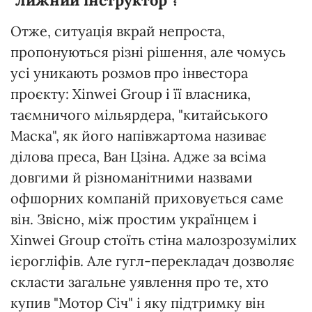
"лижний інструктор"?
Отже, ситуація вкрай непроста,
пропонуються різні рішення, але чомусь
усі уникають розмов про інвестора
проєкту: Xinwei Group і її власника,
таємничого мільярдера, "китайського
Маска", як його напівжартома називає
ділова преса, Ван Цзіна. Адже за всіма
довгими й різноманітними назвами
офшорних компаній приховується саме
він. Звісно, між простим українцем і
Xinwei Group стоїть стіна малозрозумілих
ієрогліфів. Але гугл-перекладач дозволяє
скласти загальне уявлення про те, хто
купив "Мотор Січ" і яку підтримку він