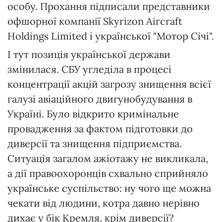
особу. Прохання підписали представники
офшорної компанії Skyrizon Aircraft
Holdings Limited і української "Мотор Січі".
І тут позиція української держави
змінилася. СБУ угледіла в процесі
концентрації акцій загрозу знищення всієї
галузі авіаційного двигунобудування в
Україні. Було відкрито кримінальне
провадження за фактом підготовки до
диверсії та знищення підприємства.
Ситуація загалом ажіотажу не викликала,
а дії правоохоронців схвально сприйняло
українське суспільство: ну чого ще можна
чекати від людини, котра давно нерівно
дихає у бік Кремля, крім диверсії?