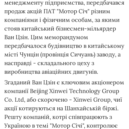
менеджменту підприємства, передбачався
продаж акцій ПАТ "Мотор Січ" різним
компаніями і фізичним особам, за якими
стояв китайський бізнесмен-мільярдер
Ван Цзін. Цим меморандумом
передбачалося будівництво в китайському
місті Чунцін (провінція Сичуань) заводу, а
насправді - складального цеху з
виробництва авіаційних двигунів.
Згаданий Ван Цзін є ключовим акціонером
компанії Beijing Xinwei Technology Group
Co. Ltd, або скорочено - Xinwei Group, чиї
акції котируються на Шанхайській біржі.
Решту компаній, котрі співпрацюють з
Україною в темі "Мотор Січі", контролює