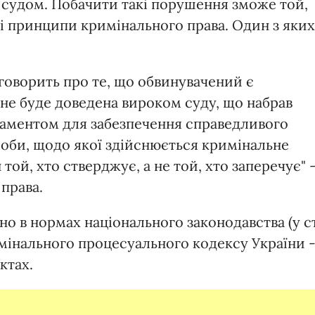
 судом. Побачити такі порушення зможе той,
ні принципи кримінального права. Один з яких
говорить про те, що обвинувачений є
не буде доведена вироком суду, що набрав
даментом для забезпечення справедливого
особи, щодо якої здійснюється кримінальне
ой, хто стверджує, а не той, хто заперечує" 
права.
о в нормах національного законодавства (у ст
римінального процесуального кодексу України 
ктах.