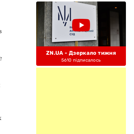
в
ZN.UA - Дзеркало тижня
е
5610 підписалось
и
х