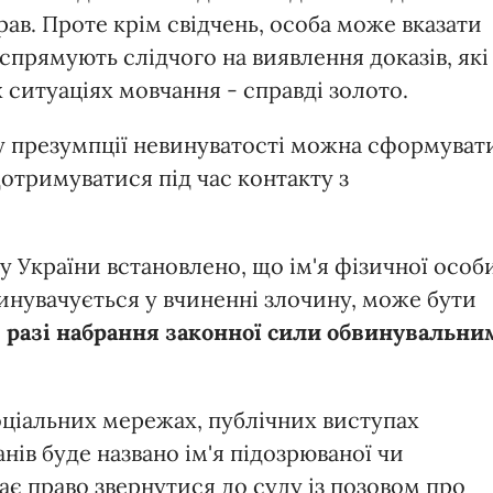
ав. Проте крім свідчень, особа може вказати
 спрямують слідчого на виявлення доказів, які
х ситуаціях мовчання - справді золото.
 презумпції невинуватості можна сформуват
дотримуватися під час контакту з
у України встановлено, що ім'я фізичної особи
инувачується у вчиненні злочину, може бути
 разі набрання законної сили обвинувальни
соціальних мережах, публічних виступах
ів буде названо ім'я підозрюваної чи
кає право звернутися до суду із позовом про