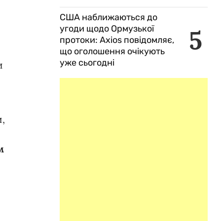
США наближаються до
угоди щодо Ормузької
5
протоки: Axios повідомляє,
що оголошення очікують
уже сьогодні
и
,
м