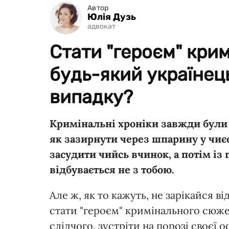
Автор
Юлія Дузь
адвокат
Стати "героєм" крим
будь-який українець
випадку?
Кримінальні хроніки завжди були
як зазирнути через шпарину у чиєс
засудити чийсь вчинок, а потім із
відбувається не з тобою.
Але ж, як то кажуть, не зарікайся в
стати "героєм" кримінального сюже
слідчого, зустріти на порозі своєї 