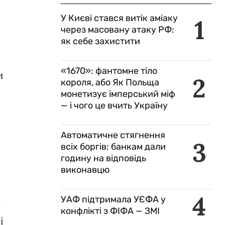
У Києві стався витік аміаку
1
через масовану атаку РФ:
як себе захистити
«1670»: фантомне тіло
и
2
короля, або Як Польща
монетизує імперський міф
— і чого це вчить Україну
Автоматичне стягнення
3
всіх боргів: банкам дали
годину на відповідь
виконавцю
4
УАФ підтримала УЄФА у
у
конфлікті з ФІФА — ЗМІ
і