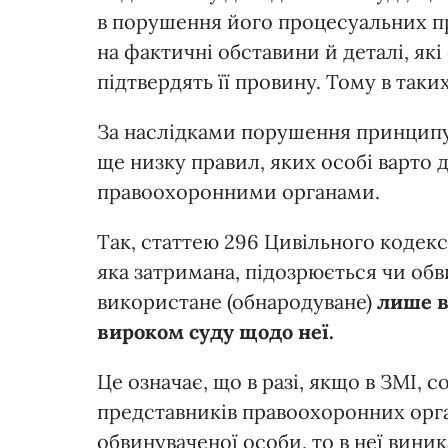
в порушення його процесуальних пр
на фактичні обставини й деталі, які
підтвердять її провину. Тому в таки
За наслідками порушення принципу
ще низку правил, яких особі варто 
правоохоронними органами.
Так, статтею 296 Цивільного кодекс
яка затримана, підозрюється чи обв
використане (обнародуване)
лише в
вироком суду щодо неї.
Це означає, що в разі, якщо в ЗМІ, 
представників правоохоронних орган
обвинуваченої особи, то в неї вини