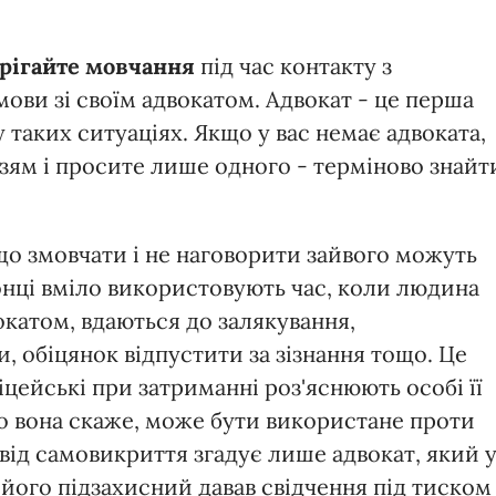
рігайте мовчання
під час контакту з
ви зі своїм адвокатом. Адвокат - це перша
 таких ситуаціях. Якщо у вас немає адвоката,
зям і просите лише одного - терміново знайт
що змовчати і не наговорити зайвого можуть
онці вміло використовують час, коли людина
окатом, вдаються до залякування,
 обіцянок відпустити за зізнання тощо. Це
цейські при затриманні роз'яснюють особі її
що вона скаже, може бути використане проти
 від самовикриття згадує лише адвокат, який 
його підзахисний давав свідчення під тиском 