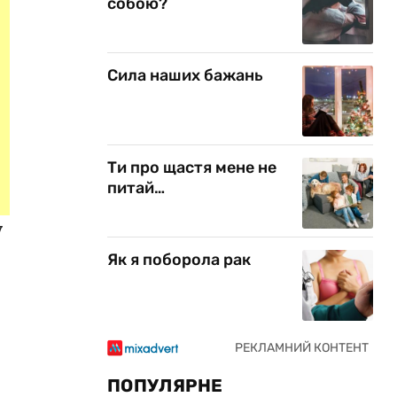
собою?
Сила наших бажань
Ти про щастя мене не
питай…
у
Як я поборола рак
ПОПУЛЯРНЕ