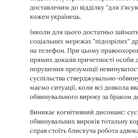
доставленим до відділку "для з'ясу
кожен українець.
Інколи для цього достатньо займати
соціальних мережах "підозрілих" др
на телефон. При цьому правоохорон
прямих доказів причетності особи 
порушення презумпції невинуватост
суспільства стверджувально-обвину
маємо ситуації, коли всі довкола в
обвинувального вироку за браком дос
Виникає когнітивний дисонанс: сус
обвинувальних вироків тотальну кор
справ стоїть блискуча робота адвок