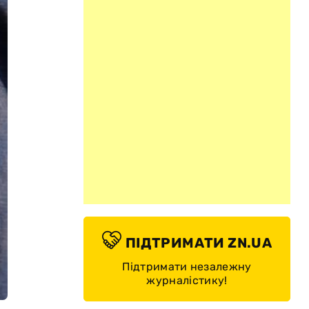
ПІДТРИМАТИ ZN.UA
Підтримати незалежну
журналістику!