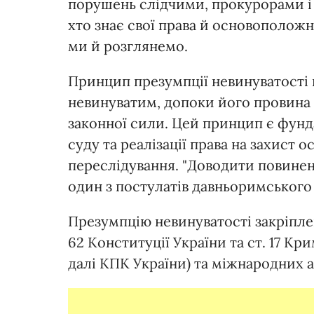
порушень слідчими, прокурорами і
хто знає свої права й основополож
ми й розглянемо.
Принцип презумпції невинуватості 
невинуватим, допоки його провина 
законної сили. Цей принцип є фун
суду та реалізації права на захист 
переслідування. "Доводити повинен т
один з постулатів давньоримського 
Презумпцію невинуватості закріплен
62 Конституції України та ст. 17 К
далі КПК України) та міжнародних а