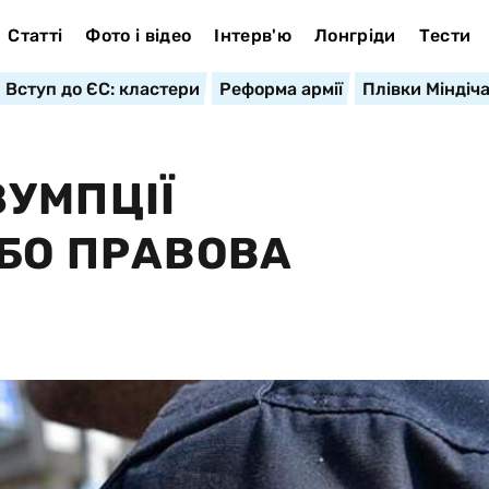
Статті
Фото і відео
Інтерв'ю
Лонгріди
Тести
Вступ до ЄС: кластери
Реформа армії
Плівки Міндіч
УМПЦІЇ
АБО ПРАВОВА