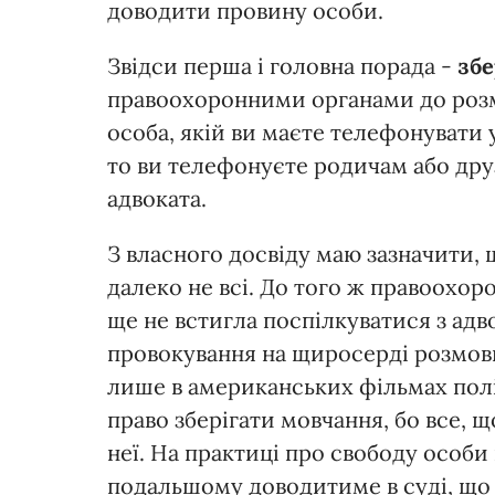
доводити провину особи.
Звідси перша і головна порада -
збе
правоохоронними органами до розмо
особа, якій ви маєте телефонувати у
то ви телефонуєте родичам або дру
адвоката.
З власного досвіду маю зазначити, 
далеко не всі. До того ж правоохор
ще не встигла поспілкуватися з адв
провокування на щиросерді розмови,
лише в американських фільмах полі
право зберігати мовчання, бо все, 
неї. На практиці про свободу особи
подальшому доводитиме в суді, що 