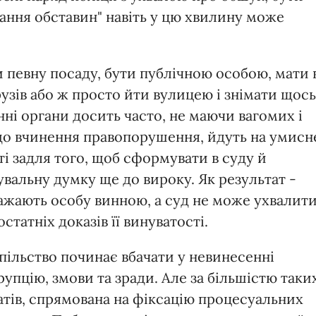
вання обставин" навіть у цю хвилину може
 певну посаду, бути публічною особою, мати 
узів або ж просто йти вулицею і знімати щось
ні органи досить часто, не маючи вагомих і
до вчинення правопорушення, йдуть на умисн
і задля того, щоб сформувати в суду й
вальну думку ще до вироку. Як результат -
важають особу винною, а суд не може ухвалит
татніх доказів її винуватості.
пільство починає вбачати у невинесенні
упцію, змови та зради. Але за більшістю таки
атів, спрямована на фіксацію процесуальних