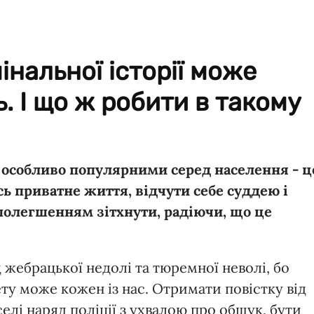
інальної історії може
. І що ж робити в такому
 особливо популярними серед населення - ц
ь приватне життя, відчути себе суддею і
 полегшенням зітхнути, радіючи, що це
ід жебрацької недолі та тюремної неволі, бо
ту може кожен із нас. Отримати повістку від
оселі наряд поліції з ухвалою про обшук, бути