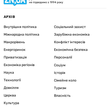
не підводимо з 1994 року
АРХІВ
Внутрішня політика
Соціальний захист
Міжнародна політика
Зарубіжна економіка
Макрорівень
Конфлікт інтересів
Енергоринок
Економічна безпека
Приватизація
Персоналії
Економіка регіонів
Соціум
Наука
Історія
Технології
Сімейне коло
Довкілля
Туризм
Церква
Власність
Культура