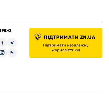
ЕРЕЖІ
ПІДТРИМАТИ ZN.UA
Підтримати незалежну
журналістику!