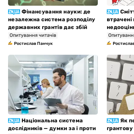
Фінансування науки: де
Сміт
незалежна система розподілу
втрачені 
державних грантів дає збій
недооцін
Опитування читачів
Опитуванн
Ростислав Панчук
Ростисла
Національна система
Як п
дослідників — думки за і проти
грантову