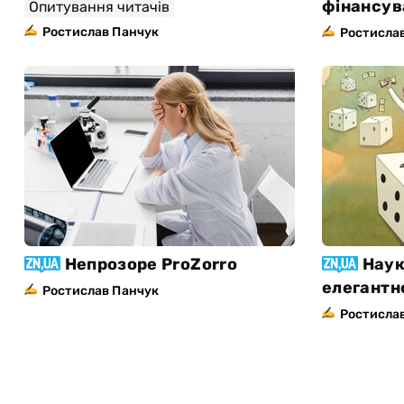
фінансув
Опитування читачів
Ростислав Панчук
Ростисла
Непрозоре ProZorro
Наук
елегантн
Ростислав Панчук
Ростисла