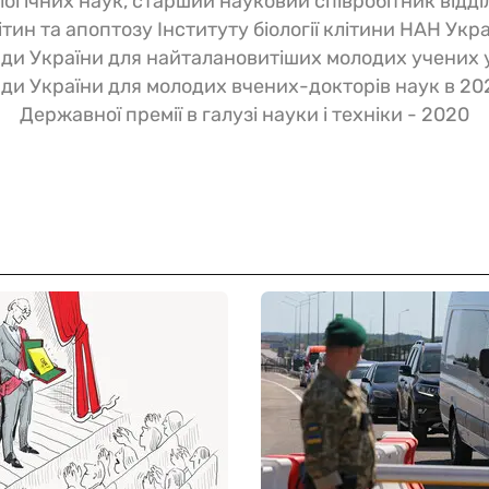
логічних наук, старший науковий співробітник відділ
ітин та апоптозу Інституту біології клітини НАН Укр
ди України для найталановитіших молодих учених у
ди України для молодих вчених-докторів наук в 20
Державної премії в галузі науки і техніки - 2020