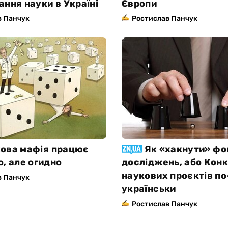
ання науки в Україні
Європи
в Панчук
Ростислав Панчук
ова мафія працює
Як «хакнути» фо
о, але огидно
досліджень, або Кон
наукових проєктів по
в Панчук
українськи
Ростислав Панчук