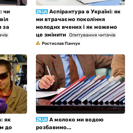
: чи
Аспірантура в Україні: як
віл
ми втрачаємо покоління
 за
молодих вчених і як можемо
це змінити
ачів
Опитування читачів
Ростислав Панчук
: як
А молоко ми водою
м до
розбавимо...