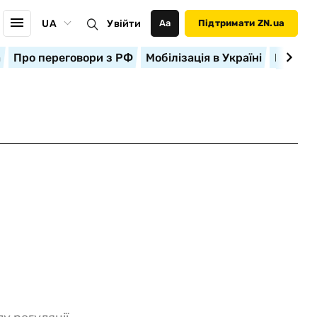
UA
Увійти
Аа
Підтримати ZN.ua
а
Про переговори з РФ
Мобілізація в Україні
Корисн