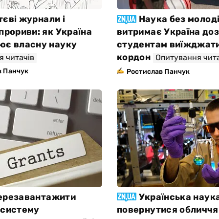
тєві журнали і
Наука без молоді
прориви: як Україна
витримає Україна доз
ює власну науку
студентам виїжджати
кордон
я читачів
Опитування чит
в Панчук
Ростислав Панчук
ерезавантажити
Українська наука
 систему
повернутися обличчя