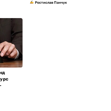
Ростислав Панчук
нд
курс
-