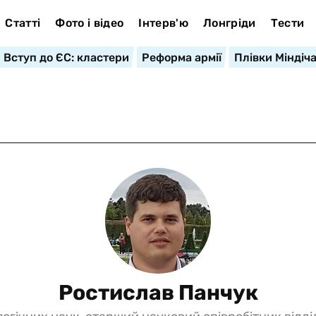
Статті
Фото і відео
Інтерв'ю
Лонгріди
Тести
Вступ до ЄС: кластери
Реформа армії
Плівки Міндіч
Ростислав Панчук