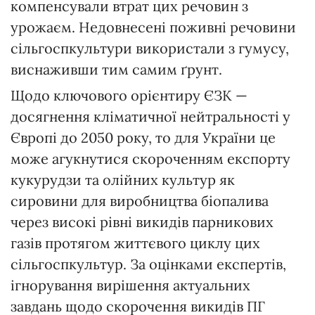
компенсували втрат цих речовин з
урожаєм. Недовнесені поживні речовини
сільгоспкультури використали з гумусу,
виснаживши тим самим ґрунт.
Щодо ключового орієнтиру ЄЗК —
досягнення кліматичної нейтральності у
Європі до 2050 року, то для України це
може агукнутися скороченням експорту
кукурудзи та олійних культур як
сировини для виробництва біопалива
через високі рівні викидів парникових
газів протягом життєвого циклу цих
сільгоспкультур. За оцінками експертів,
ігнорування вирішення актуальних
завдань щодо скорочення викидів ПГ