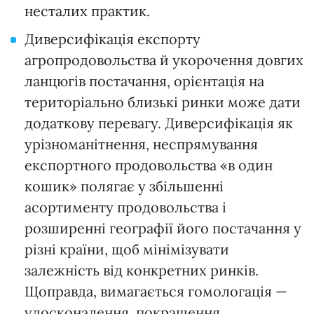
несталих практик.
Диверсифікація експорту
агропродовольства й укорочення довгих
ланцюгів постачання, орієнтація на
територіально близькі ринки може дати
додаткову перевагу. Диверсифікація як
урізноманітнення, неспрямування
експортного продовольства «в один
кошик» полягає у збільшенні
асортименту продовольства і
розширенні географії його постачання у
різні країни, щоб мінімізувати
залежність від конкретних ринків.
Щоправда, вимагається гомологація —
удосконалення, покращення