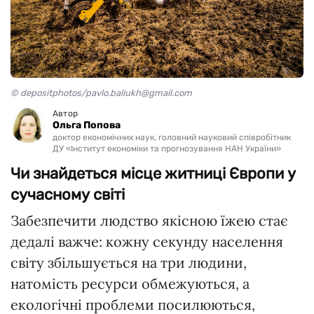
© depositphotos/pavlo.baliukh@gmail.com
Автор
Ольга Попова
доктор економічних наук, головний науковий співробітник
ДУ «Інститут економіки та прогнозування НАН України»
Чи знайдеться місце житниці Європи у
сучасному світі
Забезпечити людство якісною їжею стає
дедалі важче: кожну секунду населення
світу збільшується на три людини,
натомість ресурси обмежуються, а
екологічні проблеми посилюються,