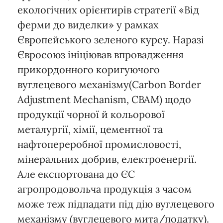
екологічних орієнтирів стратегії «Від
ферми до виделки» у рамках
Європейського зеленого курсу. Наразі
Євросоюз ініціював впровадження
прикордонного коригуючого
вуглецевого механізму(Carbon Border
Adjustment Mechanism, CBAM) щодо
продукції чорної й кольорової
металургії, хімії, цементної та
нафтопереробної промисловості,
мінеральних добрив, електроенергії.
Але експортована до ЄС
агропродовольча продукція з часом
може теж підпадати під дію вуглецевого
механізму (вуглецевого мита/податку).