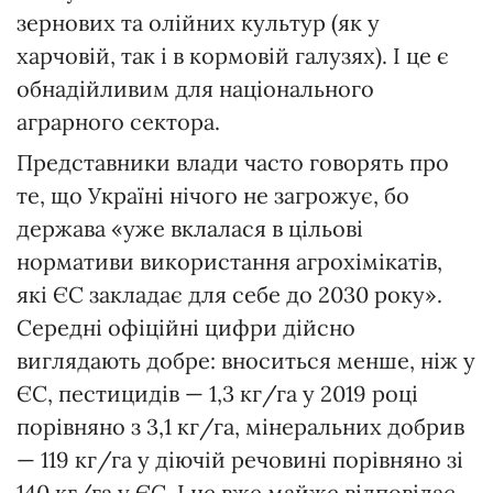
зернових та олійних культур (як у
харчовій, так і в кормовій галузях). І це є
обнадійливим для національного
аграрного сектора.
Представники влади часто говорять про
те, що Україні нічого не загрожує, бо
держава «уже вклалася в цільові
нормативи використання агрохімікатів,
які ЄС закладає для себе до 2030 року».
Середні офіційні цифри дійсно
виглядають добре: вноситься менше, ніж у
ЄС, пестицидів — 1,3 кг/га у 2019 році
порівняно з 3,1 кг/га, мінеральних добрив
— 119 кг/га у діючій речовині порівняно зі
140 кг/га у ЄС. І це вже майже відповідає