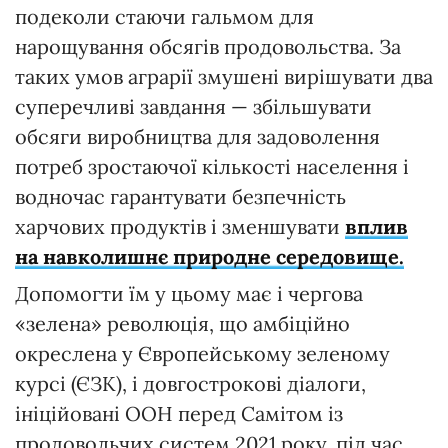
подеколи стаючи гальмом для
нарощування обсягів продовольства. За
таких умов аграрії змушені вирішувати два
суперечливі завдання — збільшувати
обсяги виробництва для задоволення
потреб зростаючої кількості населення і
водночас гарантувати безпечність
харчових продуктів і зменшувати
вплив
на навколишнє природне середовище.
Допомогти їм у цьому має і чергова
«зелена» революція, що амбіційно
окреслена у Європейському зеленому
курсі (ЄЗК), і довгострокові діалоги,
ініційовані ООН перед Самітом із
продовольчих систем 2021 року, під час