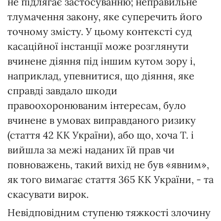
не підлягає застосуванню; неправильне
тлумачення закону, яке суперечить його
точному змісту. У цьому контексті суд
касаційної інстанції може розглянути
вчинене діяння під іншим кутом зору і,
наприклад, упевнитися, що діяння, яке
справді завдало шкоди
правоохоронюваним інтересам, було
вчинене в умовах виправданого ризику
(стаття 42 КК України), або що, хоча Т. і
вийшла за межі наданих їй прав чи
повноважень, такий вихід не був «явним»,
як того вимагає стаття 365 КК України, - та
скасувати вирок.
Невідповідним ступеню тяжкості злочину