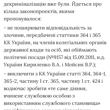
декриміналізацію вже були. Йдеться про
кілька законопроектів, якими
пропонувалося:
- не поширювати відповідальність за
злочини, передбачені статтями 364 і 365
КК України, на членів колегіальних органів
державної влади та осіб, які обіймають
політичні посади (№9157 від 15.09.2011, н.д.
України Кириленко В.А. і Мойсик В.Р.);
- виключити з КК України статті 364, 364-1,
365-2, частину 1 ст. 365, частину 1 ст. 424 і
водночас зробити «те саме діяння,
вчинене службовою особою з
використанням службового становища»