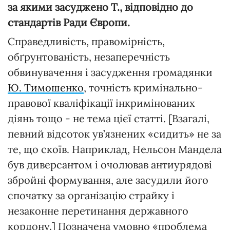
за якими засуджено Т., відповідно до
стандартів Ради Європи.
Справедливість, правомірність,
обґрунтованість, незаперечність
обвинувачення і засудження громадянки
Ю. Тимошенко
, точність кримінально-
правової кваліфікації інкримінованих
діянь тощо - не тема цієї статті. [Взагалі,
певний відсоток ув’язнених «сидить» не за
те, що скоїв. Наприклад, Нельсон Мандела
був диверсантом і очолював антиурядові
збройні формування, але засудили його
спочатку за організацію страйку і
незаконне перетинання державного
кордону.] Позначена умовно «проблема