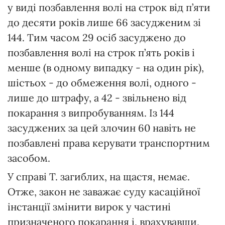
у виді позбавлення волі на строк від п’яти
до десяти років лише 66 засудженим зі
144. Тим часом 29 осіб засуджено до
позбавлення волі на строк п’ять років і
менше (в одному випадку - на один рік),
шістьох - до обмеження волі, одного -
лише до штрафу, а 42 - звільнено від
покарання з випробуванням. Із 144
засуджених за цей злочин 60 навіть не
позбавлені права керувати транспортним
засобом.
У справі Т. загиблих, на щастя, немає.
Отже, закон не заважає суду касаційної
інстанції змінити вирок у частині
призначеного покарання і, врахувавши,