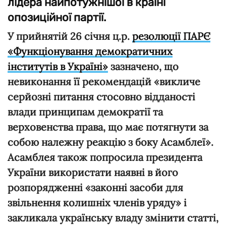
лідера найпотужнішої в країні
опозиційної партії.
У прийнятій 26 січня ц.р.
резолюції ПАРЄ
«Функціонування демократичних
інститутів в Україні»
зазначено, що
невиконання її рекомендацій «викличе
серйозні питання стосовно відданості
влади принципам демократії та
верховенства права, що має потягнути за
собою належну реакцію з боку Асамблеї».
Асамблея також попросила президента
України використати наявні в його
розпорядженні «законні засоби для
звільнення колишніх членів уряду» і
закликала українську владу змінити статті,