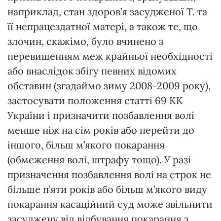
наприклад, стан здоров’я засудженої Т. та
її непрацездатної матері, а також те, що
злочин, скажімо, було вчинено з
перевищенням меж крайньої необхідності
або внаслідок збігу певних відомих
обставин (згадаймо зиму 2008-2009 року),
застосувати положення статті 69 КК
України і призначити позбавлення волі
менше ніж на сім років або перейти до
іншого, більш м’якого покарання
(обмеження волі, штрафу тощо). У разі
призначення позбавлення волі на строк не
більше п’яти років або більш м’якого виду
покарання касаційний суд може звільнити
засуджену від відбування покарання з