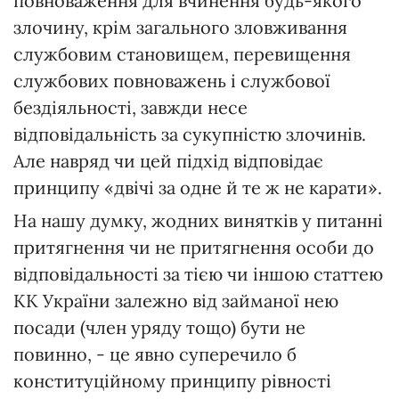
повноваження для вчинення будь-якого
злочину, крім загального зловживання
службовим становищем, перевищення
службових повноважень і службової
бездіяльності, завжди несе
відповідальність за сукупністю злочинів.
Але навряд чи цей підхід відповідає
принципу «двічі за одне й те ж не карати».
На нашу думку, жодних винятків у питанні
притягнення чи не притягнення особи до
відповідальності за тією чи іншою статтею
КК України залежно від займаної нею
посади (член уряду тощо) бути не
повинно, - це явно суперечило б
конституційному принципу рівності