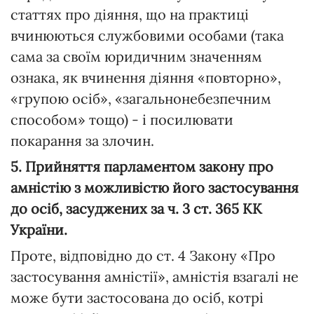
статтях про діяння, що на практиці
вчинюються службовими особами (така
сама за своїм юридичним значенням
ознака, як вчинення діяння «повторно»,
«групою осіб», «загальнонебезпечним
способом» тощо) - і посилювати
покарання за злочин.
5. Прийняття парламентом закону про
амністію з можливістю його застосування
до осіб, засуджених за ч. 3 ст. 365 КК
України.
Проте, відповідно до ст. 4 Закону «Про
застосування амністії», амністія взагалі не
може бути застосована до осіб, котрі