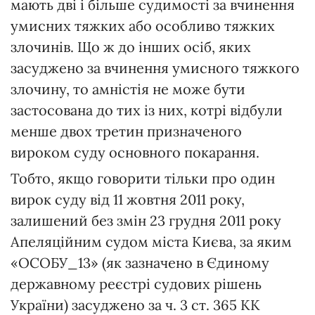
мають дві і більше судимості за вчинення
умисних тяжких або особливо тяжких
злочинів. Що ж до інших осіб, яких
засуджено за вчинення умисного тяжкого
злочину, то амністія не може бути
застосована до тих із них, котрі відбули
менше двох третин призначеного
вироком суду основного покарання.
Тобто, якщо говорити тільки про один
вирок суду від 11 жовтня 2011 року,
залишений без змін 23 грудня 2011 року
Апеляційним судом міста Києва, за яким
«ОСОБУ_13» (як зазначено в Єдиному
державному реєстрі судових рішень
України) засуджено за ч. 3 ст. 365 КК