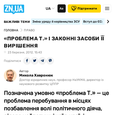
UA
Аа
Підтримати
Зміна уряду й керівництва ЗСУ
Вступ до ЄС: класте
ВАЖЛИВІ ТЕМИ
ГОЛОВНА
ПРАВО
«ПРОБЛЕМА Т.» І ЗАКОННІ ЗАСОБИ ЇЇ
ВИРІШЕННЯ
23 березня, 2012, 15:43
Поділитися
Автор
Микола Хавронюк
Доктор юридичних наук, професор НаУКМА, директор із
наукового розвитку ЦППР
Позначена умовно «проблема Т.» — це
проблема перебування в місцях
позбавлення волі політичного діяча,