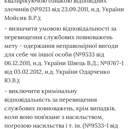
кваліфікуючою ознакою відповідних
злочинів (№9213 від 23.09.2011, н.д. України
Мойсик В.Р.);
- визначити умовою відповідальності за
перевищення службових повноважень
мету - одержання неправомірної вигоди
для себе чи іншої особи (№9533 від
06.12.2011, н.д. України Швець В.Д.; №9767-1
від 03.02.2012, н.д. України Одарченко
Ю.В.);
- виключити кримінальну
відповідальність за перевищення
службових повноважень, крім випадків,
коли воно пов’язане з насильством,
погрозою насильства і т. ін. (№9533-1 від