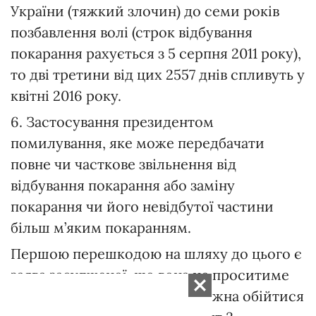
України (тяжкий злочин) до семи років
позбавлення волі (строк відбування
покарання рахується з 5 серпня 2011 року),
то дві третини від цих 2557 днів спливуть у
квітні 2016 року.
6. Застосування президентом
помилування, яке може передбачати
повне чи часткове звільнення від
відбування покарання або заміну
покарання чи його невідбутої частини
більш м’яким покаранням.
Першою перешкодою на шляху до цього є
заява засудженої, що вона не проситиме
помилування. У принципі, можна обійтися