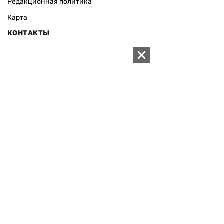
Редакционная политика
Карта
КОНТАКТЫ
01010 Киев, ул. Князей Острожских, 19/1
Телефон редакции:
+380 (44) 280-04-85
Электронная почта редакции:
zn94@ukr.net
Электронная почта службы новостей:
editor@zn.ua
СОЦСЕТИ
ПОДДЕРЖАТЬ ZN.UA
Поддержать независимую
журналистику!