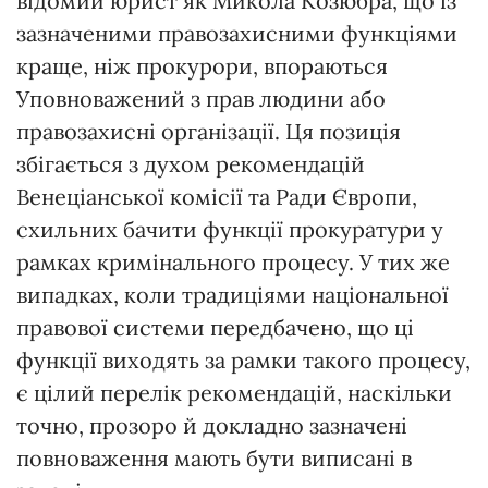
відомий юрист як Микола Козюбра, що із
зазначеними правозахисними функціями
краще, ніж прокурори, впораються
Уповноважений з прав людини або
правозахисні організації. Ця позиція
збігається з духом рекомендацій
Венеціанської комісії та Ради Європи,
схильних бачити функції прокуратури у
рамках кримінального процесу. У тих же
випадках, коли традиціями національної
правової системи передбачено, що ці
функції виходять за рамки такого процесу,
є цілий перелік рекомендацій, наскільки
точно, прозоро й докладно зазначені
повноваження мають бути виписані в