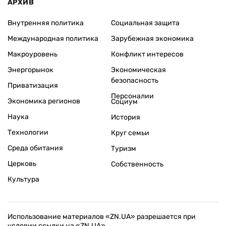
АРХИВ
Внутренняя политика
Социальная защита
Международная политика
Зарубежная экономика
Макроуровень
Конфликт интересов
Энергорынок
Экономическая
безопасность
Приватизация
Персоналии
Экономика регионов
Социум
Наука
История
Технологии
Круг семьи
Среда обитания
Туризм
Церковь
Собственность
Культура
Использование материалов «ZN.UA» разрешается при
условии ссылки на «ZN.UA».