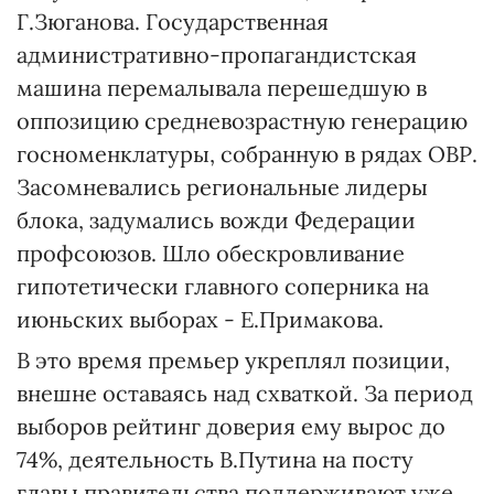
Г.Зюганова. Государственная
административно-пропагандистская
машина перемалывала перешедшую в
оппозицию средневозрастную генерацию
госноменклатуры, собранную в рядах ОВР.
Засомневались региональные лидеры
блока, задумались вожди Федерации
профсоюзов. Шло обескровливание
гипотетически главного соперника на
июньских выборах - Е.Примакова.
В это время премьер укреплял позиции,
внешне оставаясь над схваткой. За период
выборов рейтинг доверия ему вырос до
74%, деятельность В.Путина на посту
главы правительства поддерживают уже