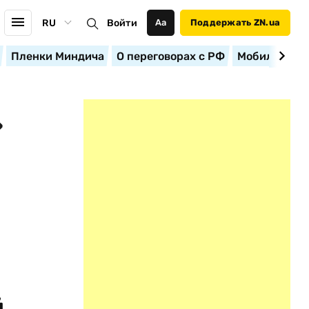
RU
Войти
Аа
Поддержать ZN.ua
Пленки Миндича
О переговорах с РФ
Мобилизация
»
й