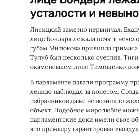
усталости и невыно
Лисицкий заметно нервничал. Ехану
лице Бондаря лежала печать нечел
губам Митюкова прилипла гримаса 
Тулуб был несколько суетлив. Тиг
окаменевшем лице Тимошенко дово
В парламенте давали программу пра
лениво наблюдал за полетом. Созда
избранников даже не возникло же
объект. Подобное миролюбие можн
парламентские доки имели свое об
что премьеру гарантирован «возду