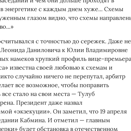
заседаний и чем они дольше проходят в
в энергетике с каждым днем хуже... Схемы
руженным глазом видно, что схемы направлен
о...»
считывался с точностью до сережек. Даже не
 Леонида Даниловича к Юлии Владимировне
чных намеков хрупкий профиль вице-премьер
са» известна своей любовью к схемам и
икто случайно ничего не перепутал, арбитр
лает все возможное, чтобы поправить
 все стало на свои места — Тулуб
ена. Президент даже назвал
ой «экзекуции». Он заметил, что 19 апреля
седании Кабмина. И отметил — главным
ерки» будет обстановка в отечественном