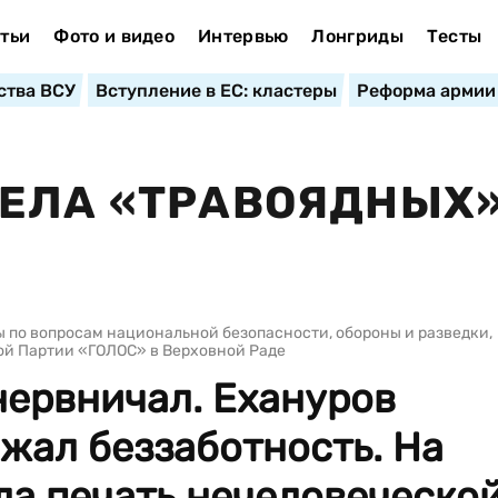
тьи
Фото и видео
Интервью
Лонгриды
Тесты
ства ВСУ
Вступление в ЕС: кластеры
Реформа армии
РЕЛА «ТРАВОЯДНЫХ
 по вопросам национальной безопасности, обороны и разведки,
ой Партии «ГОЛОС» в Верховной Раде
нервничал. Ехануров
жал беззаботность. На
ла печать нечеловеческо