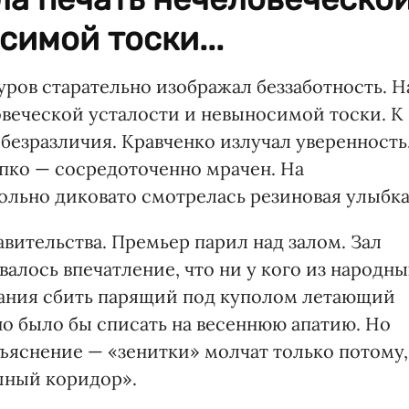
симой тоски...
ров старательно изображал беззаботность. Н
овеческой усталости и невыносимой тоски. К
безразличия. Кравченко излучал уверенность
ипко — сосредоточенно мрачен. На
льно диковато смотрелась резиновая улыбка
вительства. Премьер парил над залом. Зал
валось впечатление, что ни у кого из народны
лания сбить парящий под куполом летающий
о было бы списать на весеннюю апатию. Но
ъяснение — «зенитки» молчат только потому,
шный коридор».