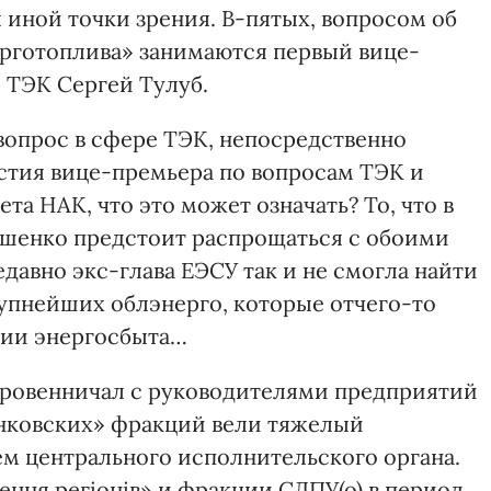
иной точки зрения. В-пятых, вопросом об
рготоплива» занимаются первый вице-
 ТЭК Сергей Тулуб.
вопрос в сфере ТЭК, непосредственно
стия вице-премьера по вопросам ТЭК и
та НАК, что это может означать? То, что в
шенко предстоит распрощаться с обоими
едавно экс-глава ЕЭСУ так и не смогла найти
упнейших облэнерго, которые отчего-то
ции энергосбыта…
кровенничал с руководителями предприятий
нковских» фракций вели тяжелый
ем центрального исполнительского органа.
ння регіонів» и фракции СДПУ(о) в период