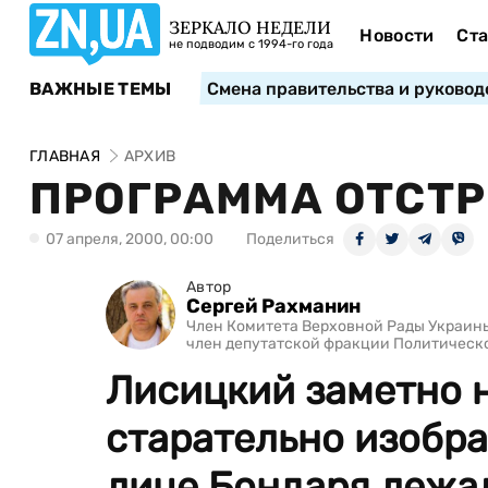
ЗЕРКАЛО НЕДЕЛИ
Новости
Ста
не подводим с 1994-го года
ВАЖНЫЕ ТЕМЫ
Смена правительства и руковод
ГЛАВНАЯ
АРХИВ
ПРОГРАММА ОТСТ
07 апреля, 2000, 00:00
Поделиться
Автор
Сергей Рахманин
Член Комитета Верховной Рады Украины
член депутатской фракции Политическ
Лисицкий заметно 
старательно изобра
лице Бондаря лежа