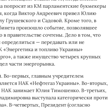
са попросят из КМ парламентские букмекеры
ня, когда Виктор Андреевич привел Юлию
у Грушевского и Садовой. Кроме того, в
абинета произошло событие, позволявшее
 в правительстве сочтены. Дело в том, что
определиться — передавать или не
К «Энергетика и топливо Украины»
рго», а также имущество четырех крупных
дел части энергорынка.
. Во-первых, главным учредителем
вляется НАК «Нефтегаз Украины». Во-вторых,
а НАК занимает Юлия Тимошенко. В-третьих,
адимировна выступала категорически проти
а». В-четвертых, Президент (согласно