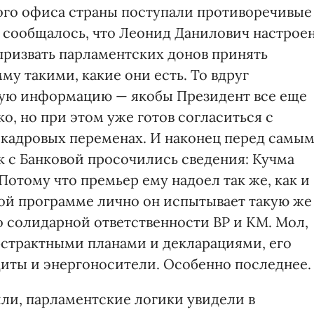
ного офиса страны поступали противоречивые
о сообщалось, что Леонид Данилович настрое
призвать парламентских донов принять
му такими, какие они есть. То вдруг
ную информацию — якобы Президент все еще
, но при этом уже готов согласиться с
а кадровых переменах. И наконец перед самы
к с Банковой просочились сведения: Кучма
Потому что премьер ему надоел так же, как и
ной программе лично он испытывает такую же
о солидарной ответственности ВР и КМ. Мол,
бстрактными планами и декларациями, его
иты и энергоносители. Особенно последнее.
ли, парламентские логики увидели в