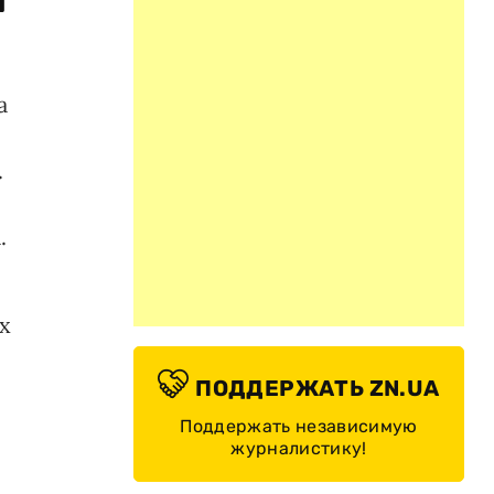
а
.
.
х
ПОДДЕРЖАТЬ ZN.UA
Поддержать независимую
журналистику!