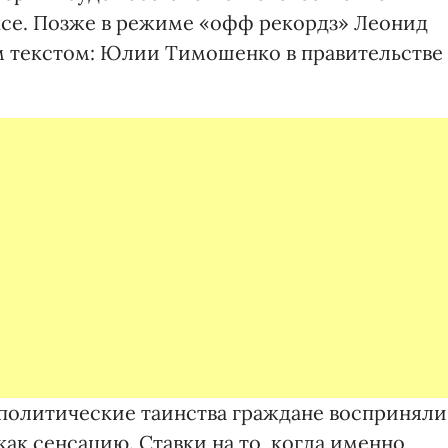
се. Позже в режиме «офф рекордз» Леонид
м текстом: Юлии Тимошенко в правительстве
в политические таинства граждане восприняли
ак сенсацию. Ставки на то, когда именно