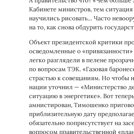
А правительство что? «Чем больше 
Кабинете министров, тем ситуация 
научились рисовать... Часто невоо
на то, как снова обдурить государств
Объект президентской критики про
осведомленные о «привязанности»
легко разглядели в пелене прозра
по вопросам ТЭК. «Газовая баронес
страстью к совещаниям. Но чтобы н
нации уточнил — «Министерство де
ситуацию в энергетике». Вот теперь
амнистирован, Тимошенко приговор
приблизительную дату предполагаем
обязательно поприсутствует на за
вопросом правительственной «план