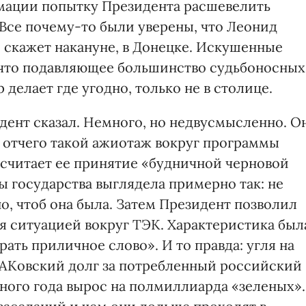
ации попытку Президента расшевелить
 Все почему-то были уверены, что Леонид
и скажет накануне, в Донецке. Искушенные
 что подавляющее большинство судьбоносных
делает где угодно, только не в столице.
дент сказал. Немного, но недвусмысленно. О
, отчего такой ажиотаж вокруг программы
 считает ее принятие «будничной черновой
ы государства выглядела примерно так: не
но, чтоб она была. Затем Президент позволил
я ситуацией вокруг ТЭК. Характеристика был
ать приличное слово». И то правда: угля на
НАКовский долг за потребленный российский
чного года вырос на полмиллиарда «зеленых».