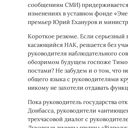
сообщениям СМИ) придерживается 
изменениях в уставном фонде «Эне
премьер Юрий Ехануров и министр
Короткое резюме. Если серьезный 
касающийся НАК, решается без уча
руководителя наблюдательного сове
обозримом будущем госпоже Тимо
постами? Не забудем и о том, что н
общего языка с руководителями кр
никому не захотели отдавать функ
Пока руководитель государства от
Донбасса, руководители «антиюще
трехчасовой диалог с руководител
Духовные лидеры группы «Відродже