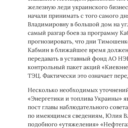
железную леди украинского бизне
начали принимать с того самого д
Владимировну в большой дом на угл
самый разгар боев за программу К
прогнозировать, что дни Тимошенко
Кабмин в ближайшее время должен 
передавать в уставный фонд АО НЭ
контрольный пакет акций «Киевэне
ТЭЦ. Фактически это означает пере
Несколько необходимых уточнений
«Энергетики и топлива Украины» я
пост главы наблюдательного совет
по имеющимся сведениям, Юлия Вл
подобного «утяжеления» «Нефтегаз