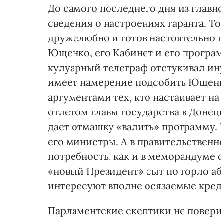
До самого последнего дня из глав
сведения о настроениях гаранта. Т
дружелюбно и готов настоятельно 
Ющенко, его Кабинет и его програм
кулуарный телеграф отстукивал и
имеет намерение подсобить Ющенко
аргументами тех, кто настаивает н
отлетом главы государства в Донец
дает отмашку «валить» программу. 
его министры. А в правительствен
потребность, как и в меморандуме 
«новый Президент» сыт по горло а
интересуют вполне осязаемые кред
Парламентские скептики не повери