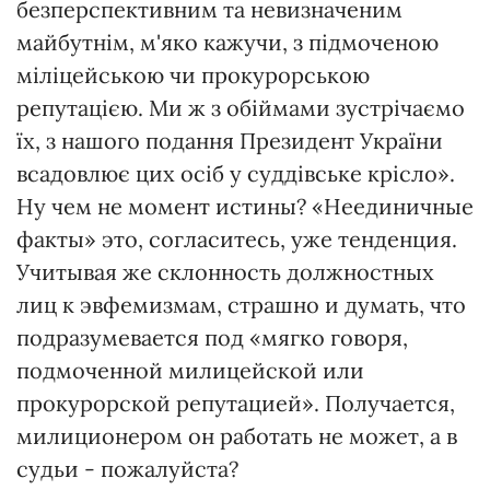
безперспективним та невизначеним
майбутнім, м'яко кажучи, з підмоченою
міліцейською чи прокурорською
репутацією. Ми ж з обіймами зустрічаємо
їх, з нашого подання Президент України
всадовлює цих осіб у суддівське крісло».
Ну чем не момент истины? «Неединичные
факты» это, согласитесь, уже тенденция.
Учитывая же склонность должностных
лиц к эвфемизмам, страшно и думать, что
подразумевается под «мягко говоря,
подмоченной милицейской или
прокурорской репутацией». Получается,
милиционером он работать не может, а в
судьи - пожалуйста?