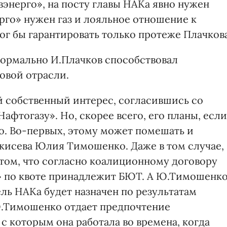
энерго», на посту главы НАКа явно нужен
рго» нужен газ и лояльное отношение к
ог бы гарантировать только протеже Плачкова
формально И.Плачков способствовал
зовой отрасли.
й собственный интерес, согласившись со
афтогазу». Но, скорее всего, его планы, если
о. Во-первых, этому может помешать и
лкисева Юлия Тимошенко. Даже в том случае,
 том, что согласно коалиционному договору
и» по квоте принадлежит БЮТ. А Ю.Тимошенк
ель НАКа будет назначен по результатам
 Ю.Тимошенко отдает предпочтение
с которым она работала во времена, когда