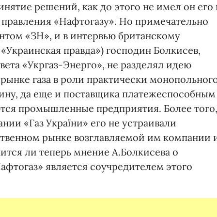
инятие решений, как до этого не имел он его 
м правления «Нафтогазу». Но примечательно
дентом «ЗН», и в интервью британскому
 «Украинская правда») господин Болкисев,
вета «Укргаз-Энерго», не разделял идею
 рынке газа в роли практически монопольног
аину, да еще и поставщика платежеспособным
тся промышленные предприятия. Более того
ании «Газ України» его не устраивали
ственном рынке возглавляемой им компании 
ится ли теперь мнение А.Болкисева о
Нафтогаз» является соучредителем этого