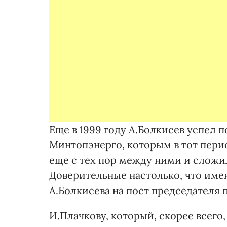
Еще в 1999 году А.Болкисев успел 
Минтопэнерго, которым в тот перио
еще с тех пор между ними и слож
Доверительные настолько, что име
А.Болкисева на пост председателя 
И.Плачкову, который, скорее всего,