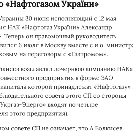
о «Нафтогазом України»
Украины 30 июня исполняющий с 12 мая
ия НАК «Нафтогаз України» Александр
». Теперь он правомочный руководитель
вился 6 июля в Москву вместе с и.о. министр
ковым на переговоры с «Газпромом».
.Болкисев возглавлял дочернюю компанию НАКа
 совместного предприятия в форме ЗАО
о капитала которой принадлежат «Нафтогазу»
аблюдательного совета этого СП со стороны
«Укргаз-Энерго» входят по четыре
ля этого предприятия).
ом совете СП не означает, что А.Болкисев