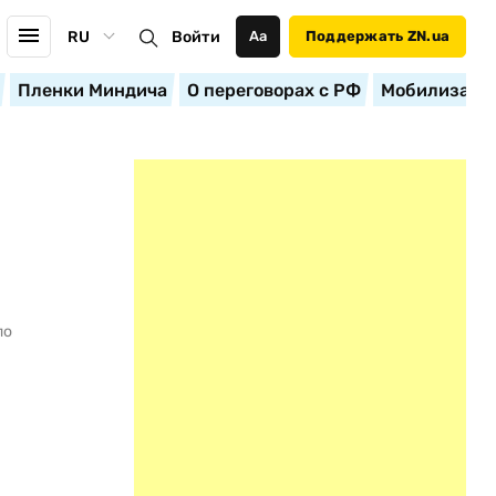
RU
Войти
Аа
Поддержать ZN.ua
Пленки Миндича
О переговорах с РФ
Мобилизация
по