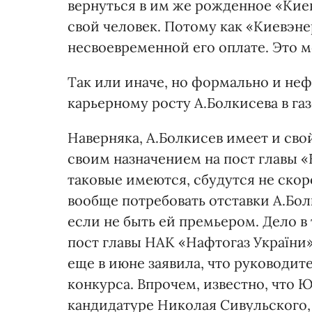
вернуться в им же рожденное «Киев
свой человек. Потому как «Киевэне
несвоевременной его оплате. Это м
Так или иначе, но формально и не
карьерному росту А.Болкисева в га
Наверняка, А.Болкисев имеет и сво
своим назначением на пост главы «Н
таковые имеются, сбудутся не скор
вообще потребовать отставки А.Бо
если не быть ей премьером. Дело в
пост главы НАК «Нафтогаз Україн
еще в июне заявила, что руководит
конкурса. Впрочем, известно, что
кандидатуре Николая Сивульского, 