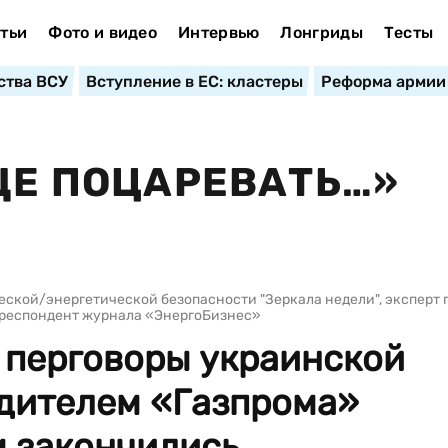
тьи
Фото и видео
Интервью
Лонгриды
Тесты
ства ВСУ
Вступление в ЕС: кластеры
Реформа армии
ЕЩЕ ПОЦАРЕВАТЬ…»
ческой/энергетической безопасности "Зеркала недели", эксперт 
рреспондент журнала «ЭнергоБизнес»
о перговоры украинской
одителем «Газпрома»
 закончились