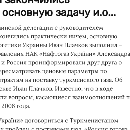
основную задачу и.о...
раинской делегации с руководителем
кончились практически ничем, основную
ергетики Украины Иван Плачков выполнил –
равления НАК «Нафтогаз України» Александр
а и Россия проинформировали друг друга о
пересматривать ценовые параметры по
рактам на поставку туркменского газа. Об
кве Иван Плачков. Известно, что в ходе
или вопросы, касающиеся взаимоотношений п
 2006 года.
України» договориться с Туркменистаном
 проблем с поставками газа. «Россия готова