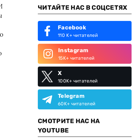
И
ЧИТАЙТЕ НАС В СОЦСЕТЯХ
ы
Facebook
во
110 K+ читателей
Instagram
о
15K+ читателей
X
100K+ читателей
Telegram
60K+ читателей
СМОТРИТЕ НАС НА
YOUTUBE