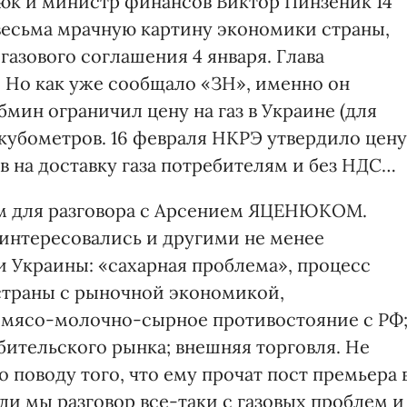
к и министр финансов Виктор Пинзеник 14
весьма мрачную картину экономики страны,
газового соглашения 4 января. Глава
 Но как уже сообщало «ЗН», именно он
бмин ограничил цену на газ в Украине (для
 кубометров. 16 февраля НКРЭ утвердило цену
дов на доставку газа потребителям и без НДС…
м для разговора с Арсением ЯЦЕНЮКОМ.
оинтересовались и другими не менее
Украины: «сахарная проблема», процесс
 страны с рыночной экономикой,
 мясо-молочно-сырное противостояние с РФ
бительского рынка; внешняя торговля. Не
поводу того, что ему прочат пост премьера 
и мы разговор все-таки с газовых проблем и