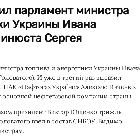
лил парламент министра
ки Украины Ивана
Минюста Сергея
министра топлива и энергетики Украины Ивана
оловатого). И уже в третий раз выразил
 НАК «Нафтогаз України» Алексею Ивченко,
я основной нефтегазовой компании страны.
 указом президент Виктор Ющенко трижды
оловатого ввел в состав СНБОУ. Видимо,
нистрам.