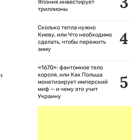
3
Япония инвестирует
триллионы
Сколько тепла нужно
4
Киеву, или Что необходимо
сделать, чтобы пережить
зиму
«1670»: фантомное тело
и
короля, или Как Польша
5
монетизирует имперский
миф — и чему это учит
Украину