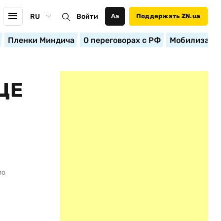
RU
Войти
Аа
Поддержать ZN.ua
Пленки Миндича
О переговорах с РФ
Мобилизация
ЦЕ
по