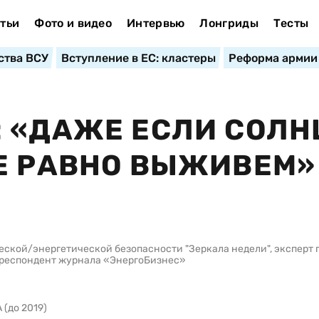
тьи
Фото и видео
Интервью
Лонгриды
Тесты
ства ВСУ
Вступление в ЕС: кластеры
Реформа армии
 «ДАЖЕ ЕСЛИ СОЛН
Е РАВНО ВЫЖИВЕМ»
ческой/энергетической безопасности "Зеркала недели", эксперт 
рреспондент журнала «ЭнергоБизнес»
(до 2019)