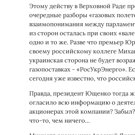
Этому действу в Верховной Раде пр
очередные разборы «газовых полето
взаимопонимания между парламент
из сторон осталась при своих «вал
одно и то же. Разве что премьер Ю
своему российскому коллеге Михаил
украинская сторона не будет возр
газопоставках - «РосУкрЭнерго». Е
сегодня уже известно, что российск
Правда, президент Ющенко тогда ж
огласило всю информацию о деятел
акционерах этой компании? Забыл? 
что-то, чем ничего…