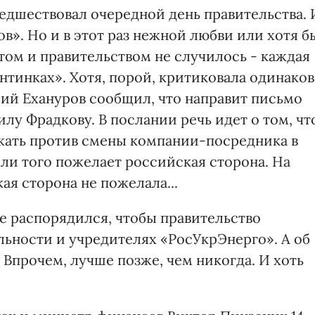
едшествовал очередной день правительства. 
в». Но и в этот раз нежной любви или хотя б
ом и правительством не случилось - каждая
ентинках». Хотя, порой, критиковала одинако
рий Ехануров сообщил, что направит письмо
у Фрадкову. В послании речь идет о том, чт
ажать против смены компании-посредника в
сли того пожелает российская сторона. На
ая сторона не пожелала...
е распорядился, чтобы правительство
ьности и учредителях «РосУкрЭнерго». А об
Впрочем, лучше позже, чем никогда. И хоть