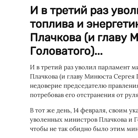
И в третий раз уво
топлива и энергети
Плачкова (и главу 
Головатого)...
И в третий раз уволил парламент 
Плачкова (и главу Минюста Сергея Г
недоверие председателю правления
потребовав его отстранения от рул
В тот же день, 14 февраля, своим
уволенных министров Плачкова и Г
чтобы не так обидно было этим ми