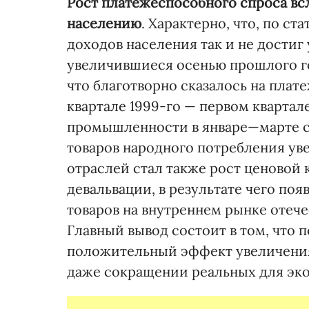
Рост платежеспособного спроса
вс
населению
. Характерно, что, по с
доходов населения так и не достиг 
увеличившиеся осенью прошлого го
что благотворно сказалось на плат
квартале 1999-го — первом квартале
промышленности в январе—марте со
товаров народного потребления ув
отраслей стал также рост ценовой
девальвации, в результате чего п
товаров на внутреннем рынке отеч
Главный вывод состоит в том, что
положительный эффект увеличения
даже сокращении реальных для эко