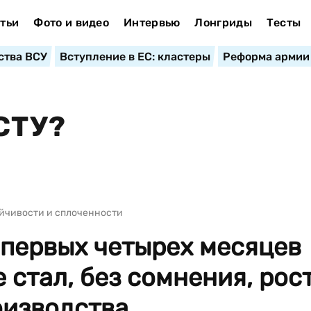
тьи
Фото и видео
Интервью
Лонгриды
Тесты
ства ВСУ
Вступление в ЕС: кластеры
Реформа армии
СТУ?
йчивости и сплоченности
 первых четырех месяцев
 стал, без сомнения, рос
зводства...