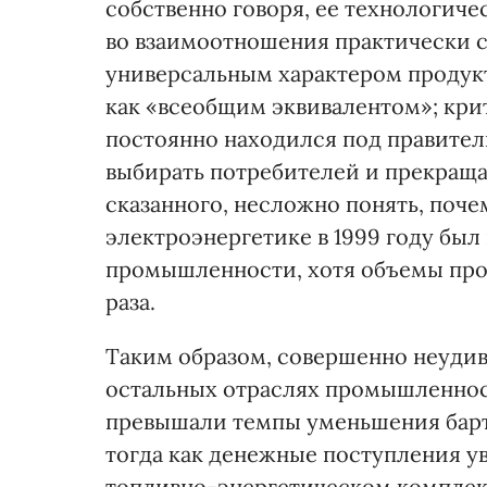
собственно говоря, ее технологич
во взаимоотношения практически 
универсальным характером продукт
как «всеобщим эквивалентом»; кри
постоянно находился под правите
выбирать потребителей и прекраща
сказанного, несложно понять, поч
электроэнергетике в 1999 году был 
промышленности, хотя объемы прои
раза.
Таким образом, совершенно неудивит
остальных отраслях промышленно
превышали темпы уменьшения бартер
тогда как денежные поступления ув
топливно-энергетическом комплек