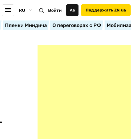
RU
Войти
Аа
Поддержать ZN.ua
Пленки Миндича
О переговорах с РФ
Мобилизация
т