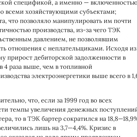
еской спецификой, а именно — включенность
со всеми хозяйствующими субъектами;
а, что позволяло манипулировать им почти
тичностью производства, из-за чего ТЭК
льственным давлением, не позволявшим
ть отношения с неплательщиками. Исходя из
ему прирост дебиторской задолженности в
в 4 раза выше, чем в топливной
зводства электроэнергетики выше всего в 1,
ельно, что, если за 1999 год во всех
сти темпы увеличения денежных поступлени
а, то в ТЭК бартер сократился на 18,8—18,9
еличились лишь на 3,7—4,4%. Кризис в
се оказался на деле ярким проявлением