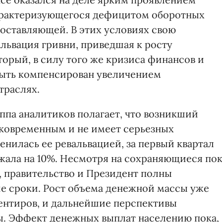
арактеризующегося дефицитом оборотных
составляющей. В этих условиях свою
львация гривни, приведшая к росту
орый, в силу того же кризиса финансов и
 быть компенсирован увеличением
траслях.
уппа аналитиков полагает, что возникший
ковременным и не имеет серьезных
енилась ее ревальвацией, за первый квартал
жала на 10%. Несмотря на сохраняющиеся по
, правительство и Президент полны
е сроки. Рост объема денежной массы уже
иентиров, и дальнейшие перспективы
. Эффект денежных выплат населению пока,