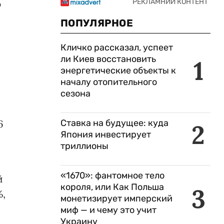
ю
ПОПУЛЯРНОЕ
Кличко рассказал, успеет
ли Киев восстановить
1
энергетические объекты к
началу отопительного
сезона
6
Ставка на будущее: куда
2
Япония инвестирует
триллионы
«1670»: фантомное тело
й
короля, или Как Польша
3
%,
монетизирует имперский
миф — и чему это учит
Украину