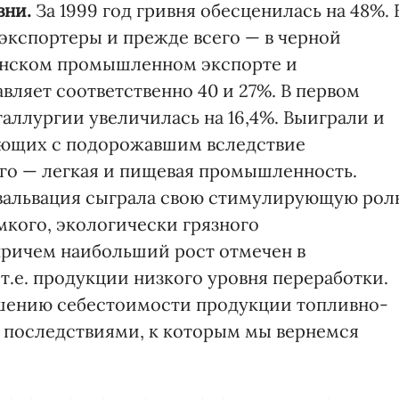
вни.
За 1999 год гривня обесценилась на 48%. 
экспортеры и прежде всего — в черной
аинском промышленном экспорте и
ляет соответственно 40 и 27%. В первом
таллургии увеличилась на 16,4%. Выиграли и
ующих с подорожавшим вследствие
го — легкая и пищевая промышленность.
вальвация сыграла свою стимулирующую роль
мкого, экологически грязного
причем наибольший рост отмечен в
 т.е. продукции низкого уровня переработки.
шению себестоимости продукции топливно-
с последствиями, к которым мы вернемся