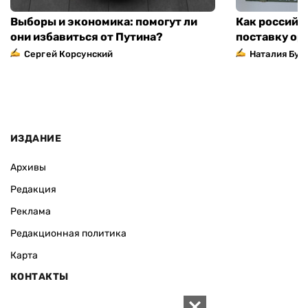
Выборы и экономика: помогут ли
Как российс
они избавиться от Путина?
поставку ор
Сергей Корсунский
Наталия Бут
ИЗДАНИЕ
Архивы
Редакция
Реклама
Редакционная политика
Карта
КОНТАКТЫ
01010 Киев, ул. Князей Острожских, 19/1