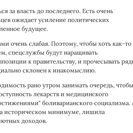
я за власть до последнего. Есть очень
льцев ожидает усиление политических
ленное будущее.
и очень слабая. Поэтому, чтобы хоть как-то
м, спецслужбы будут наращивать
оппозиции к правительству, и прочесывать ря
нциально склонен к инакомыслию.
одимость рано утром занимать очередь, чтоб
доступность лекарств и медицинского
остижениями" боливарианского социализма. 
 на историческом минимуме, лишила
лютных доходов.