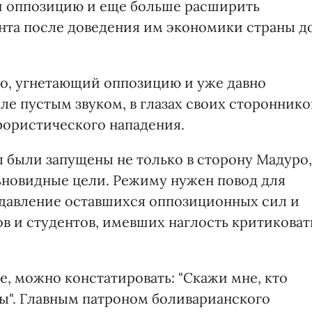
ии оппозицию и еще больше расширить
нта после доведения им экономики страны д
ро, угнетающий оппозицию и уже давно
ле пустым звуком, в глазах своих стороннико
рористического нападения.
 были запущены не только в сторону Мадуро,
льновидные цели. Режиму нужен повод для
подавление оставшихся оппозиционных сил и
в и студентов, имевших наглость критиковат
, можно констатировать: "Скажи мне, кто
 ты". Главным патроном боливарианского