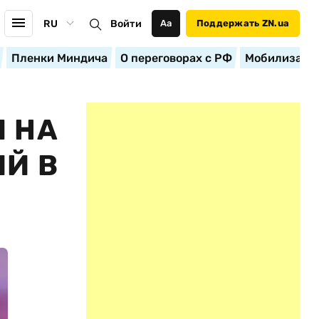
RU
Войти
Аа
Поддержать ZN.ua
Пленки Миндича
О переговорах с РФ
Мобилизация
 НА
Й В