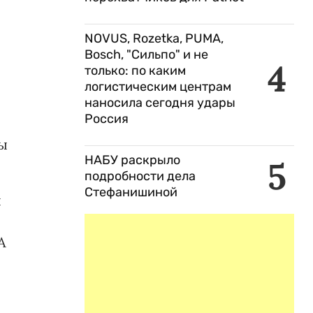
NOVUS, Rozetka, PUMA,
Bosch, "Сильпо" и не
4
только: по каким
логистическим центрам
наносила сегодня удары
Россия
ды
НАБУ раскрыло
5
подробности дела
Стефанишиной
ы
А