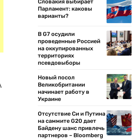
Словакия выбирает
Парламент: каковы
варианты?
В G7 осудили
проведенные Россией
на оккупированных
территориях
псевдовыборы
Новый посол
А
Великобритании
начинает работу в
Украине
Отсутствие Си и Путина
на саммите G20 дает
Байдену шанс привлечь
партнеров – Bloomberg