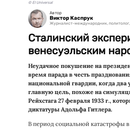
© El Universal
Автор
Виктор Каспрук
Журналист-международник, политолог,
Сталинский экспери
венесуэльским наро
Неудачное покушение на президен
время парада в честь празднован
национальной гвардии, когда два
главную цель, похоже на симуляц
Рейхстага 27 февраля 1933 г., ко
диктатуры Адольфа Гитлера.
В период социальной катастрофы в